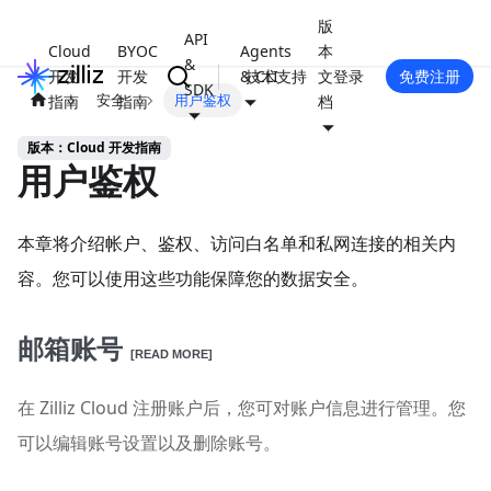
版
API
Cloud
BYOC
Agents
本
&
开发
开发
& CLI
技术支持
文
登录
免费注册
SDK
安全
用户鉴权
指南
指南
档
版本：Cloud 开发指南
用户鉴权
本章将介绍帐户、鉴权、访问白名单和私网连接的相关内
容。您可以使用这些功能保障您的数据安全。
邮箱账号
[READ MORE]
在 Zilliz Cloud 注册账户后，您可对账户信息进行管理。您
可以编辑账号设置以及删除账号。