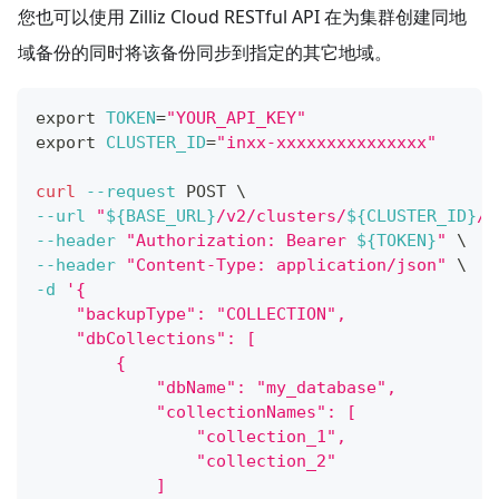
您也可以使用 Zilliz Cloud RESTful API 在为集群创建同地
域备份的同时将该备份同步到指定的其它地域。
export
TOKEN
=
"YOUR_API_KEY"
export
CLUSTER_ID
=
"inxx-xxxxxxxxxxxxxxx"
curl
--request
 POST 
\
--url
"
${BASE_URL}
/v2/clusters/
${CLUSTER_ID}
/b
--header
"Authorization: Bearer 
${TOKEN}
"
\
--header
"Content-Type: application/json"
\
-d
'{
    "backupType": "COLLECTION",
    "dbCollections": [
        {
            "dbName": "my_database",
            "collectionNames": [
                "collection_1",
                "collection_2"
            ]