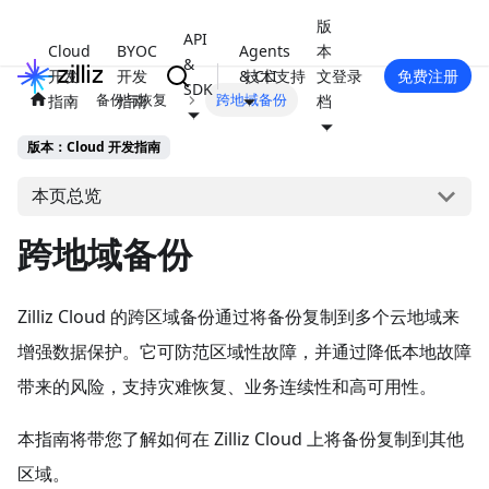
版
API
Cloud
BYOC
Agents
本
&
开发
开发
& CLI
技术支持
文
登录
免费注册
SDK
备份与恢复
跨地域备份
指南
指南
档
版本：Cloud 开发指南
本页总览
跨地域备份
Zilliz Cloud 的跨区域备份通过将备份复制到多个云地域来
增强数据保护。它可防范区域性故障，并通过降低本地故障
带来的风险，支持灾难恢复、业务连续性和高可用性。
本指南将带您了解如何在 Zilliz Cloud 上将备份复制到其他
区域。