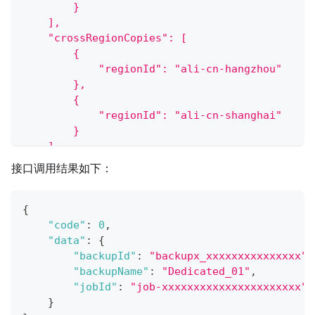
        }
    ],
    "crossRegionCopies": [
        {
            "regionId": "ali-cn-hangzhou"
        },
        {
            "regionId": "ali-cn-shanghai"
        }
    ]
}'
接口调用结果如下：
{
"code"
:
0
,
"data"
:
{
"backupId"
:
"backupx_xxxxxxxxxxxxxxx"
,
"backupName"
:
"Dedicated_01"
,
"jobId"
:
"job-xxxxxxxxxxxxxxxxxxxxxx"
}