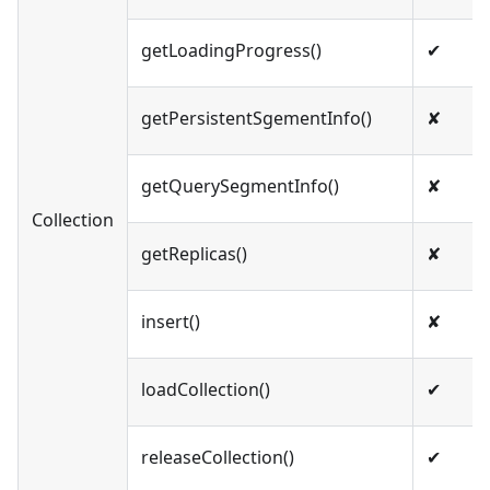
getLoadingProgress()
✔︎
getPersistentSgementInfo()
✘
getQuerySegmentInfo()
✘
Collection
getReplicas()
✘
insert()
✘
loadCollection()
✔︎
releaseCollection()
✔︎