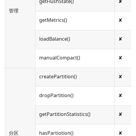
getFlushState()
✘
管理
getMetrics()
✘
loadBalance()
✘
manualCompact()
✘
createPartition()
✘
dropPartition()
✘
getPartitionStatistics()
✘
分区
hasPartiotion()
✘