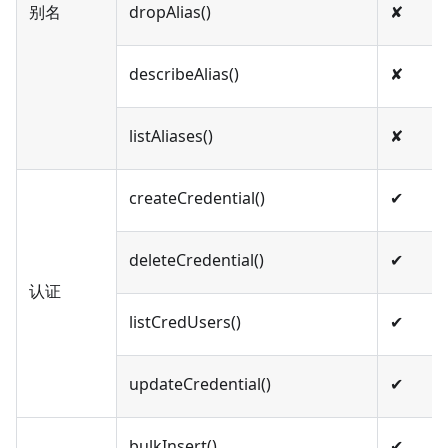
别名
dropAlias()
✘
describeAlias()
✘
listAliases()
✘
createCredential()
✔︎
deleteCredential()
✔︎
认证
listCredUsers()
✔︎
updateCredential()
✔︎
bulkInsert()
✔︎