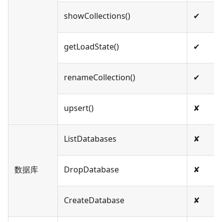
showCollections()
✔︎
getLoadState()
✔︎
renameCollection()
✔︎
upsert()
✘
ListDatabases
✘
数据库
DropDatabase
✘
CreateDatabase
✘