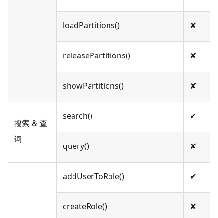
loadPartitions()
✘
releasePartitions()
✘
showPartitions()
✘
search()
✔︎
搜索 & 查
询
query()
✘
addUserToRole()
✔︎
createRole()
✘