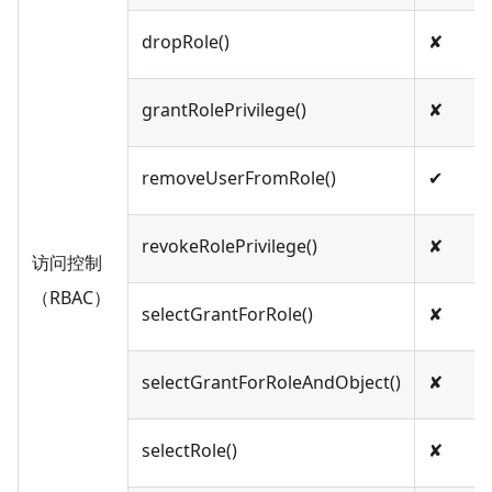
dropRole()
✘
grantRolePrivilege()
✘
removeUserFromRole()
✔︎
revokeRolePrivilege()
✘
访问控制
（RBAC）
selectGrantForRole()
✘
selectGrantForRoleAndObject()
✘
selectRole()
✘