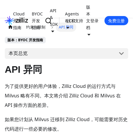
版
API
Cloud
BYOC
Agents
本
&
开发
开发
& CLI
技术支持
文
登录
免费注册
SDK
约束与限制
API 异同
指南
指南
档
版本：BYOC 开发指南
本页总览
API 异同
为了提供更好的用户体验，Zilliz Cloud 的运行方式与
Milvus 略有不同。本文将介绍 Zilliz Cloud 和 Milvus 在
API 操作方面的差异。
如果您计划从 Milvus 迁移到 Zilliz Cloud，可能需要对历史
代码进行一些必要的修改。