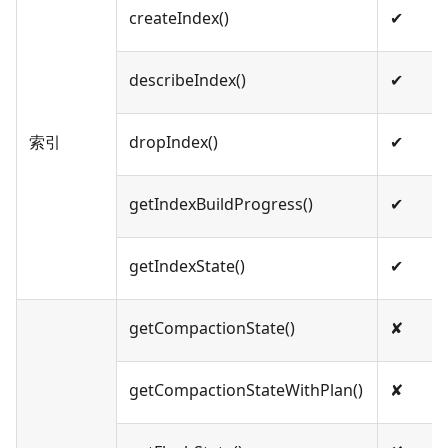
createIndex()
✔︎
describeIndex()
✔︎
索引
dropIndex()
✔︎
getIndexBuildProgress()
✔︎
getIndexState()
✔︎
getCompactionState()
✘
getCompactionStateWithPlan()
✘