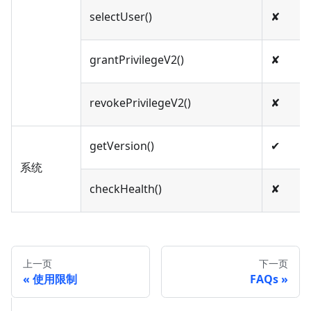
selectUser()
✘
grantPrivilegeV2()
✘
revokePrivilegeV2()
✘
getVersion()
✔︎
系统
checkHealth()
✘
上一页
下一页
使用限制
FAQs