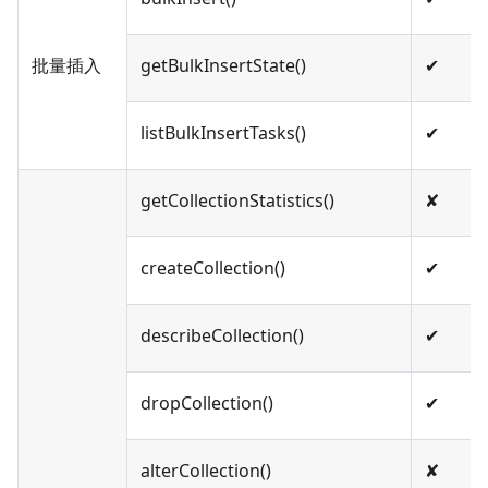
批量插入
getBulkInsertState()
✔︎
listBulkInsertTasks()
✔︎
getCollectionStatistics()
✘
createCollection()
✔︎
describeCollection()
✔︎
dropCollection()
✔︎
alterCollection()
✘