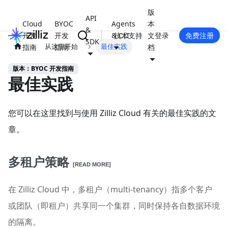
版
API
Cloud
BYOC
Agents
本
&
开发
开发
& CLI
技术支持
文
登录
免费注册
SDK
从这里开始
最佳实践
指南
指南
档
版本：BYOC 开发指南
最佳实践
您可以在这里找到与使用 Zilliz Cloud 有关的最佳实践的文
章。
多租户策略
[READ MORE]
在 Zilliz Cloud 中，多租户（multi-tenancy）指多个客户
或团队（即租户）共享同一个集群，同时保持各自数据环境
的隔离。