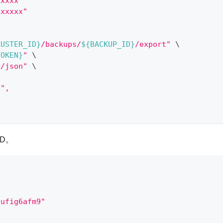
xxxxx"
xxxxxx"
LUSTER_ID}
/backups/
${BACKUP_ID}
/export"
\
TOKEN}
"
\
n/json"
\
x",
D。
lufig6afm9"