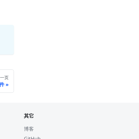
一页
件
其它
博客
GitHub