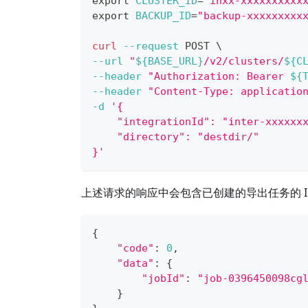
export
CLUSTER_ID
=
"inxx-xxxxxxxxxx
export
BACKUP_ID
=
"backup-xxxxxxxxx
curl
--request
 POST 
\
--url
"
${BASE_URL}
/v2/clusters/
${C
--header
"Authorization: Bearer 
${
--header
"Content-Type: applicatio
-d
'{
    "integrationId": "inter-xxxxxx
    "directory": "destdir/"
}'
上述请求的响应中会包含已创建的导出任务的 I
{
"code"
:
0
,
"data"
:
{
"jobId"
:
"job-0396450098cg
}