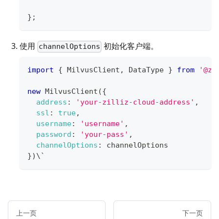
};
使用
初始化客户端。
channelOptions
import
{
MilvusClient
,
DataType
}
from
'@zi
new
MilvusClient
(
{
address
:
'your-zilliz-cloud-address'
,
ssl
:
true
,
username
:
'username'
,
password
:
'your-pass'
,
channelOptions
:
 channelOptions
}
)
\`
上一页
下一页