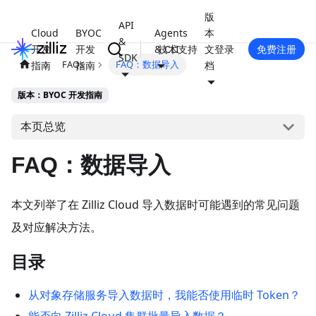
版
API
Cloud
BYOC
Agents
本
&
开发
开发
& CLI
技术支持
文
登录
免费注册
SDK
FAQs
FAQ：数据导入
指南
指南
档
版本：BYOC 开发指南
本页总览
FAQ：数据导入
本文列举了在 Zilliz Cloud 导入数据时可能遇到的常见问题
及对应解决方法。
目录
从对象存储服务导入数据时，我能否使用临时 Token？