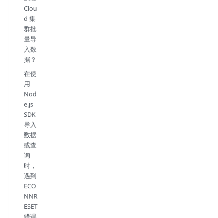
Clou
d 集
群批
量导
入数
据？
在使
用
Nod
e.js
SDK
导入
数据
或查
询
时，
遇到
ECO
NNR
ESET
错误