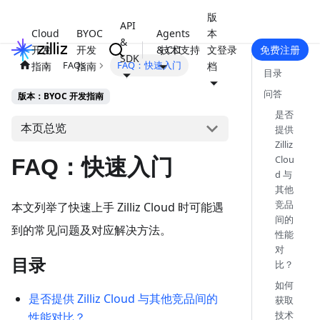
版
API
Cloud
BYOC
Agents
本
&
开发
开发
& CLI
技术支持
文
登录
免费注册
SDK
FAQs
FAQ：快速入门
指南
指南
档
目录
问答
版本：BYOC 开发指南
是否
本页总览
提供
Zilliz
Clou
FAQ：快速入门
d 与
其他
竞品
本文列举了快速上手 Zilliz Cloud 时可能遇
间的
到的常见问题及对应解决方法。
性能
对
目录
比？
如何
是否提供 Zilliz Cloud 与其他竞品间的
获取
技术
性能对比？