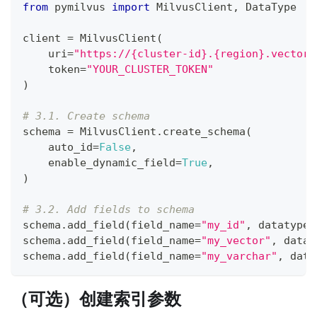
from
 pymilvus 
import
 MilvusClient
,
 DataType
client 
=
 MilvusClient
(
    uri
=
"https://{cluster-id}.{region}.vectord
    token
=
"YOUR_CLUSTER_TOKEN"
)
# 3.1. Create schema
schema 
=
 MilvusClient
.
create_schema
(
    auto_id
=
False
,
    enable_dynamic_field
=
True
,
)
# 3.2. Add fields to schema
schema
.
add_field
(
field_name
=
"my_id"
,
 datatype
=
schema
.
add_field
(
field_name
=
"my_vector"
,
 datat
schema
.
add_field
(
field_name
=
"my_varchar"
,
 data
（可选）创建索引参数