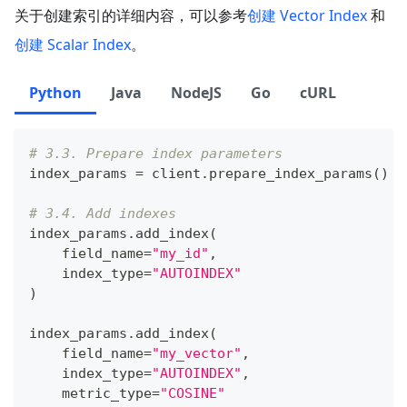
关于创建索引的详细内容，可以参考
创建 Vector Index
和
创建 Scalar Index
。
Python
Java
NodeJS
Go
cURL
# 3.3. Prepare index parameters
index_params 
=
 client
.
prepare_index_params
(
)
# 3.4. Add indexes
index_params
.
add_index
(
    field_name
=
"my_id"
,
    index_type
=
"AUTOINDEX"
)
index_params
.
add_index
(
    field_name
=
"my_vector"
,
    index_type
=
"AUTOINDEX"
,
    metric_type
=
"COSINE"