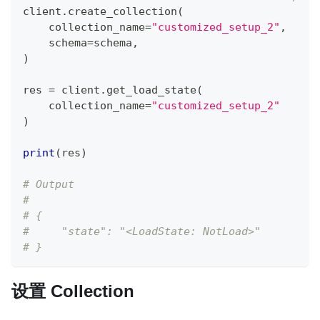
client
.
create_collection
(
    collection_name
=
"customized_setup_2"
,
    schema
=
schema
,
)
res 
=
 client
.
get_load_state
(
    collection_name
=
"customized_setup_2"
)
print
(
res
)
# Output
#
# {
#     "state": "<LoadState: NotLoad>"
# }
设置 Collection