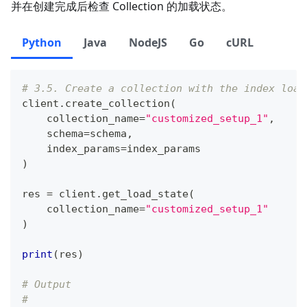
并在创建完成后检查 Collection 的加载状态。
Python
Java
NodeJS
Go
cURL
# 3.5. Create a collection with the index load
client
.
create_collection
(
    collection_name
=
"customized_setup_1"
,
    schema
=
schema
,
    index_params
=
index_params
)
res 
=
 client
.
get_load_state
(
    collection_name
=
"customized_setup_1"
)
print
(
res
)
# Output
#