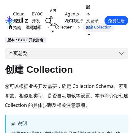
版
API
Cloud
BYOC
Agents
本
&
开发
开发
& CLI
技术支持
文
登录
免费注册
SDK
数据处理
Collection
创建 Collection
指南
指南
档
版本：BYOC 开发指南
本页总览
创建 Collection
您可以根据业务开发需要，确定 Collection Schema、索引
参数、相似度类型、是否自动加载等设置。本节将介绍创建
Collection 的具体步骤及相关注意事项。
说明
📘