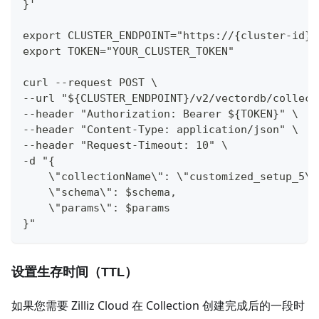
}'
export CLUSTER_ENDPOINT="https://{cluster-id}.
export TOKEN="YOUR_CLUSTER_TOKEN"
curl --request POST \
--url "${CLUSTER_ENDPOINT}/v2/vectordb/collect
--header "Authorization: Bearer ${TOKEN}" \
--header "Content-Type: application/json" \
--header "Request-Timeout: 10" \
-d "{
    \"collectionName\": \"customized_setup_5\"
    \"schema\": $schema,
    \"params\": $params
}"
设置生存时间（TTL）
如果您需要 Zilliz Cloud 在 Collection 创建完成后的一段时