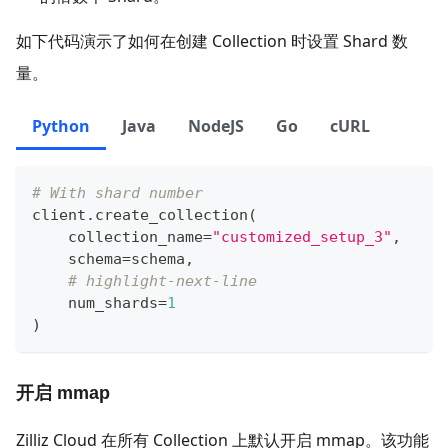
如下代码演示了如何在创建 Collection 时设置 Shard 数
量。
Python
Java
NodeJS
Go
cURL
# With shard number
client
.
create_collection
(
    collection_name
=
"customized_setup_3"
,
    schema
=
schema
,
# highlight-next-line
    num_shards
=
1
)
开启 mmap
Zilliz Cloud 在所有 Collection 上默认开启 mmap。该功能