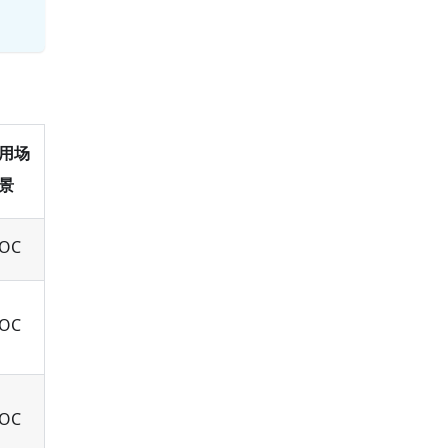
用场
景
OC
OC
OC