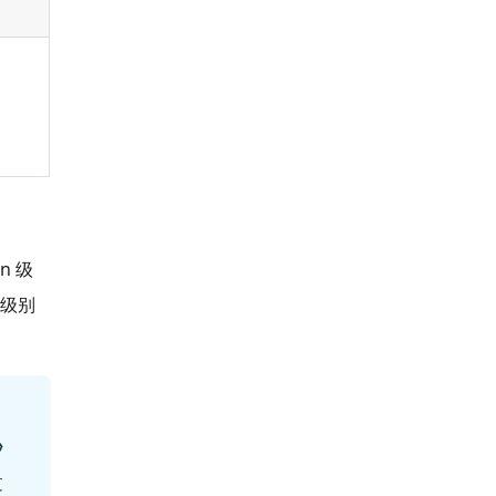
。
n 级
n 级别
秒
过