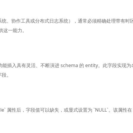
、协作工具或分布式日志系统），通常必须精确处理带有时区信息的时
来提供这一能力。
ld 的特殊功能插入具有灵活、不断演进 schema 的 entity。此字段实
的字段。
。启用 `nullable` 属性后，字段值可以缺失，或显式设置为 `NULL`