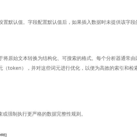
字段）设置默认值。字段配置默认值后，如果插入数据时未提供该字段的值，
，用于将原始文本转换为结构化、可搜索的格式。每个分析器通常由两个
词元（token），并对这些词元进行优化，以便为高效的索引和检索做
改列约束或强制执行更严格的数据完整性规则。
ORE]