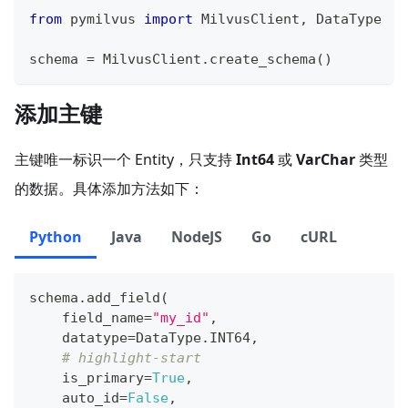
from
 pymilvus 
import
 MilvusClient
,
 DataType
schema 
=
 MilvusClient
.
create_schema
(
)
添加主键
主键唯一标识一个 Entity，只支持
Int64
或
VarChar
类型
的数据。具体添加方法如下：
Python
Java
NodeJS
Go
cURL
schema
.
add_field
(
    field_name
=
"my_id"
,
    datatype
=
DataType
.
INT64
,
# highlight-start
    is_primary
=
True
,
    auto_id
=
False
,