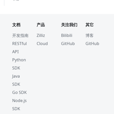
文档
产品
关注我们
其它
开发指南
Zilliz
Bilibili
博客
RESTful
Cloud
GitHub
GitHub
API
Python
SDK
Java
SDK
Go SDK
Node.js
SDK