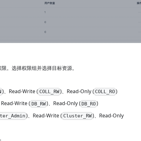
ion 权限。选择权限组并选择目标资源。
)、Read-Write (
)、Read-Only (
)
N
COLL_RW
COLL_RO
Read-Write (
)、Read-Only (
)
DB_RW
DB_RO
)、Read-Write (
)、Read-Only
ter_Admin
Cluster_RW
。