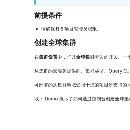
前提条件
请确保具备项目管理员权限。
创建全球集群
在
集群设置
中，打开
全球集群
旁边的开关。一
从集群的云服务提供商、集群类型、Query C
可部署的从集群地域受限于您的项目所支持的
以下 Demo 展示了如何通过控制台创建全球集