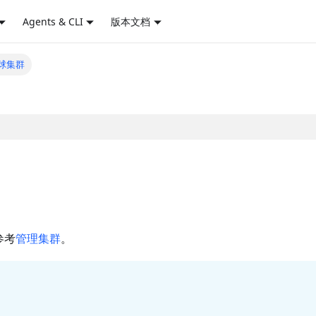
Agents & CLI
版本文档
球集群
参考
管理集群
。