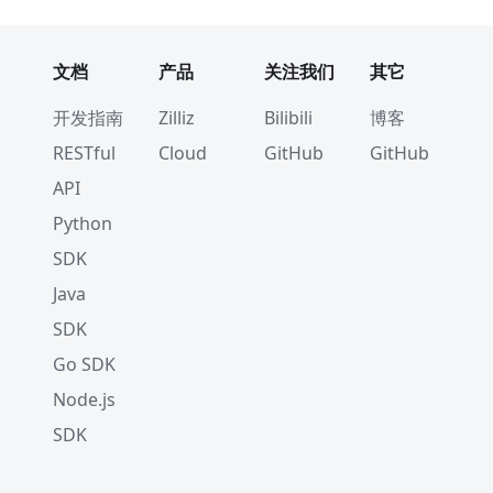
文档
产品
关注我们
其它
开发指南
Zilliz
Bilibili
博客
RESTful
Cloud
GitHub
GitHub
API
Python
SDK
Java
SDK
Go SDK
Node.js
SDK