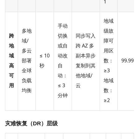
1
地域
手动
多地
级故
跨
切换
同步写入
域/
障可
地
或自
跨 AZ 多
多云
用区
域
≤ 10
动改
副本异步
部署
数：
99.99%
高
秒
自
复制到其
全球
≥3
可
动：
他地域/
负载
地域
用
≤ 3
云
均衡
数：
分钟
≥2
灾难恢复（DR）层级