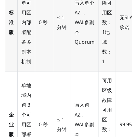
单可
写入单个
障可
标
用区
AZ ，
用区
≤ 1
无SLA
准
内部
0 秒
WAL多副
数：
分钟
承诺
版
署配
本
1地
备多
Quorum
域
副本
数：
机制
1
可用
单地
区级
域内
故障
跨 3
写入跨
可用
企
个可
AZ，
≤ 1
区
业
用区
0 秒
WAL多副
99.95%
分钟
数：
版
部署
本