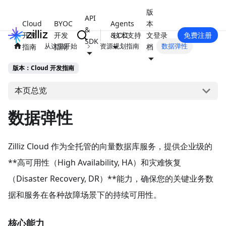
版
API
Cloud
BYOC
Agents
本
&
开发
开发
& CLI
技术支持
文
登录
免费注册
SDK
从这里开始
资源规划指南
数据弹性
指南
指南
档
版本：Cloud 开发指南
本页总览
数据弹性
Zilliz Cloud 作为全托管的向量数据库服务，提供企业级的
**高可用性（High Availability, HA）和灾难恢复
（Disaster Recovery, DR）**能力，确保您的关键业务数
据和服务在各种故障场景下的持续可用性。
核心能力