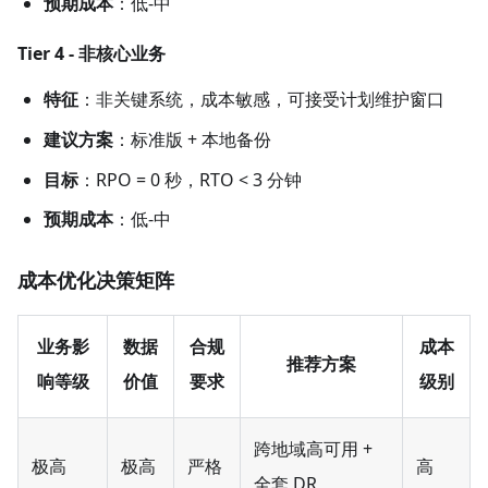
预期成本
​：低-中
Tier 4 - 非核心业务
特征
​：非关键系统，成本敏感，可接受计划维护窗口
建议方案
​：标准版 + 本地备份
目标
​：RPO = 0 秒，RTO < 3 分钟
预期成本
​：低-中
成本优化决策矩阵
业务影
数据
合规
成本
推荐方案
响等级
价值
要求
级别
跨地域高可用 +
极高
极高
严格
高
全套 DR