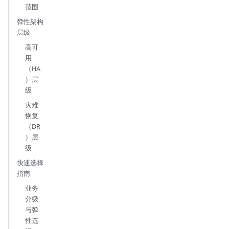
范围
弹性架构
层级
高可
用
（HA
）层
级
灾难
恢复
（DR
）层
级
快速选择
指南
业务
分级
与弹
性选