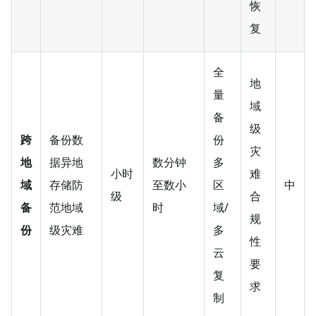
恢
复
全
地
量
域
备
级
跨
备份数
份
灾
地
据异地
数分钟
多
小时
难
域
存储防
至数小
区
中
级
合
备
范地域
时
域/
规
份
级灾难
多
性
云
要
复
求
制