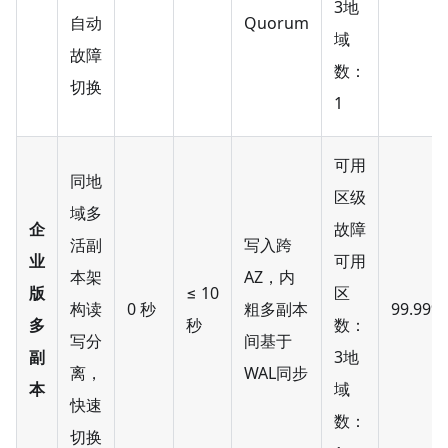
3地
自动
Quorum
域
故障
数：
切换
1
可用
同地
区级
域多
企
故障
活副
写入跨
业
可用
本架
AZ，内
版
≤ 10
区
构读
0 秒
粗多副本
99.99%
多
秒
数：
写分
间基于
副
3地
离，
WAL同步
本
域
快速
数：
切换