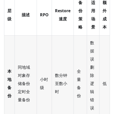
备
适
额
层
Restore
份
用
外
描述
RPO
级
速度
策
场
成
略
景
本
数
据
误
同地域
删
本
全
对象存
数分钟
除
地
小时
量
储备份
至数小
逻
低
备
级
备
定时全
时
辑
份
份
量备份
错
误