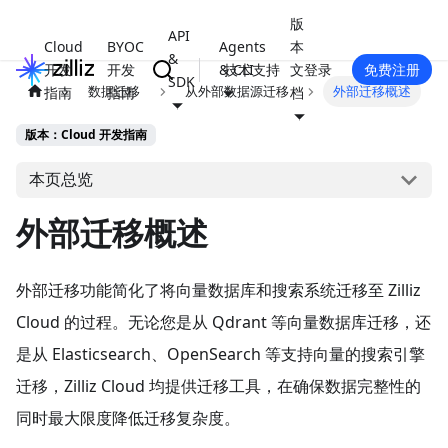
版
API
Cloud
BYOC
Agents
本
&
开发
开发
& CLI
技术支持
文
登录
免费注册
SDK
数据迁移
从外部数据源迁移
外部迁移概述
指南
指南
档
版本：Cloud 开发指南
本页总览
外部迁移概述
外部迁移功能简化了将向量数据库和搜索系统迁移至 Zilliz
Cloud 的过程。无论您是从 Qdrant 等向量数据库迁移，还
是从 Elasticsearch、OpenSearch 等支持向量的搜索引擎
迁移，Zilliz Cloud 均提供迁移工具，在确保数据完整性的
同时最大限度降低迁移复杂度。