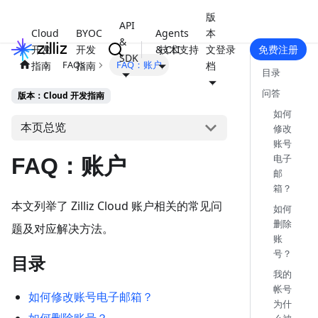
版
API
Cloud
BYOC
Agents
本
&
开发
开发
& CLI
技术支持
文
登录
免费注册
SDK
FAQs
FAQ：账户
指南
指南
档
目录
问答
版本：Cloud 开发指南
如何
本页总览
修改
账号
电子
FAQ：账户
邮
箱？
本文列举了 Zilliz Cloud 账户相关的常见问
如何
删除
题及对应解决方法。
账
号？
目录
我的
帐号
如何修改账号电子邮箱？
为什