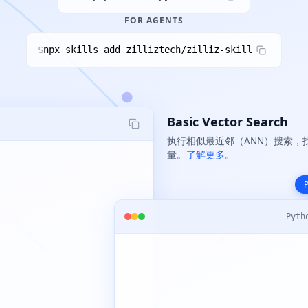
FOR AGENTS
$
npx skills add zilliztech/zilliz-skill
Basic Vector Search
执行相似最近邻（ANN）搜索，
量。
了解更多
。
Pyth