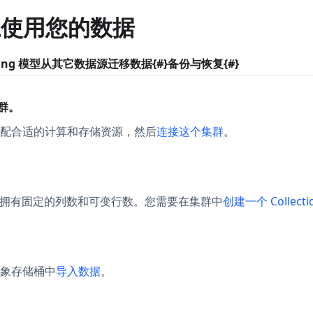
ud 上使用您的数据
ing 模型
从其它数据源迁移数据{#}
备份与恢复{#}
集群。
配合适的计算和存储资源，然后
连接这个集群
。
数据表，拥有固定的列数和可变行数。您需要在集群中
创建一个 Collecti
象存储桶中
导入数据
。