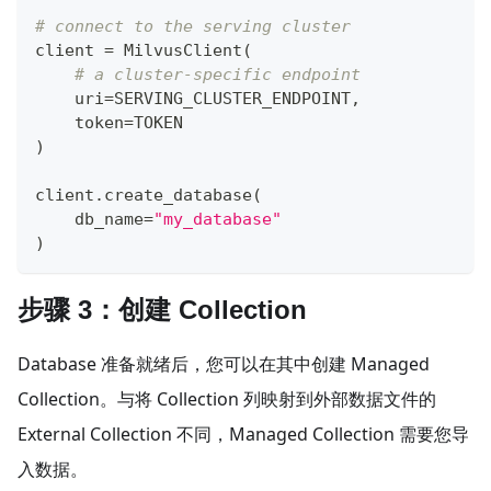
# connect to the serving cluster
client 
=
 MilvusClient
(
# a cluster-specific endpoint
    uri
=
SERVING_CLUSTER_ENDPOINT
,
    token
=
TOKEN
)
client
.
create_database
(
    db_name
=
"my_database"
)
步骤 3：创建 Collection
Database 准备就绪后，您可以在其中创建 Managed
Collection。与将 Collection 列映射到外部数据文件的
External Collection 不同，Managed Collection 需要您导
入数据。