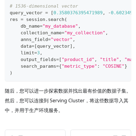
# 1536-dimensional vector
query_vector 
=
[
0.3580376395471989
,
-
0.6023495
res 
=
 session
.
search
(
    db_name
=
"my_database"
,
    collection_name
=
"my_collection"
,
    anns_field
=
"vector"
,
    data
=
[
query_vector
]
,
    limit
=
3
,
    output_fields
=
[
"product_id"
,
"title"
,
"mai
    search_params
=
{
"metric_type"
:
"COSINE"
}
)
随后，您可以进一步探索数据并找出最有价值的数据子集。
然后，您可以连接到 Serving Cluster，将这些数据导入其
中，并用于生产环境服务。