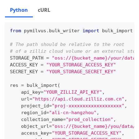
Python
cURL
from
 pymilvus
.
bulk_writer 
import
 bulk_import
# The path should be relative to the root 
# of a zilliz cloud volume or an external stor
STORAGE_PATH 
=
"oss://{bucket_name}/your/data/
ACCESS_KEY 
=
"YOUR_STORAGE_ACCESS_KEY"
SECRET_KEY 
=
"YOUR_STORAGE_SECRET_KEY"
res 
=
 bulk_import
(
    api_key
=
"YOUR_ZILLIZ_API_KEY"
,
    url
=
"https://api.cloud.zilliz.com.cn"
,
    project_id
=
"proj-xxxxxxxxxxxxxxxxxxx"
,
    region_id
=
"ali-cn-hangzhou"
,
    collection_name
=
"prod_collection"
,
    object_url
=
"oss://{bucket_name}/you/data/i
    access_key
=
"YOUR_STORAGE_ACCESS_KEY"
,