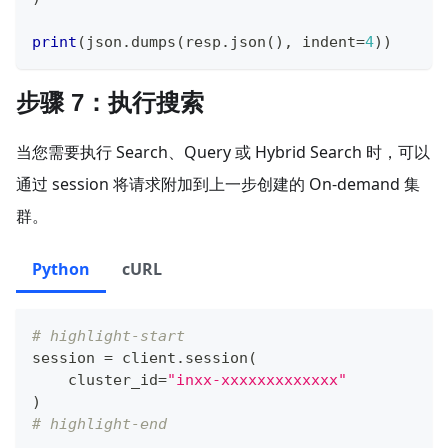
print
(
json
.
dumps
(
resp
.
json
(
)
,
 indent
=
4
)
)
步骤 7：执行搜索
当您需要执行 Search、Query 或 Hybrid Search 时，可以
通过 session 将请求附加到上一步创建的 On-demand 集
群。
Python
cURL
# highlight-start
session 
=
 client
.
session
(
    cluster_id
=
"inxx-xxxxxxxxxxxxx"
)
# highlight-end