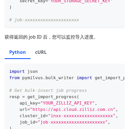
    secret_key
=
"YOUR_STORAGE_SECRET_KEY"
)
# job-xxxxxxxxxxxxxxxxxxxxx
获得返回的 job ID 后，您可以监控导入进度。
Python
cURL
import
 json
from
 pymilvus
.
bulk_writer 
import
 get_import_pr
# Get bulk-insert job progress
resp 
=
 get_import_progress
(
    api_key
=
"YOUR_ZILLIZ_API_KEY"
,
    url
=
"https://api.cloud.zilliz.com.cn"
,
    cluster_id
=
"inxx-xxxxxxxxxxxxxxxxxxx"
,
    job_id
=
"job-xxxxxxxxxxxxxxxxxxxxx"
,
)