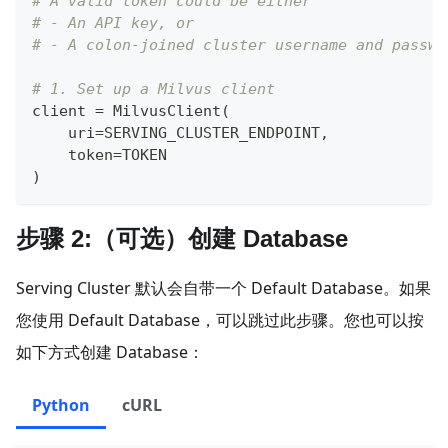
# A valid token could be either
# - An API key, or 
# - A colon-joined cluster username and passwo
# 1. Set up a Milvus client
client 
=
 MilvusClient
(
    uri
=
SERVING_CLUSTER_ENDPOINT
,
    token
=
TOKEN 
)
步骤 2:（可选）创建 Database
Serving Cluster 默认会自带一个 Default Database。如果
您使用 Default Database，可以跳过此步骤。您也可以按
如下方式创建 Database：
Python
cURL