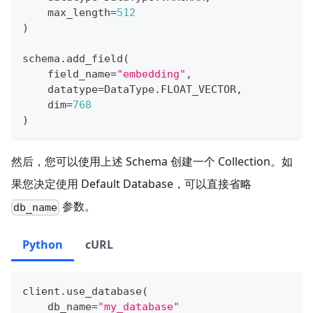
    max_length
=
512
)
schema
.
add_field
(
    field_name
=
"embedding"
,
    datatype
=
DataType
.
FLOAT_VECTOR
,
    dim
=
768
)
然后，您可以使用上述 Schema 创建一个 Collection。如
果您决定使用 Default Database，可以直接省略
参数。
db_name
Python
cURL
client
.
use_database
(
    db_name
=
"my_database"