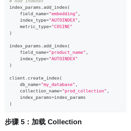
# Add indexes
index_params
.
add_index
(
    field_name
=
"embedding"
,
    index_type
=
"AUTOINDEX"
,
    metric_type
=
"COSINE"
)
index_params
.
add_index
(
    field_name
=
"product_name"
,
    index_type
=
"AUTOINDEX"
)
client
.
create_index
(
    db_name
=
"my_database"
,
    collection_name
=
"prod_collection"
,
    index_params
=
index_params
)
步骤 5：加载 Collection