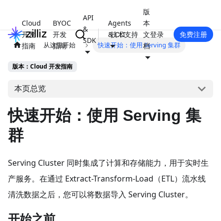
版
API
Cloud
BYOC
Agents
本
&
开发
开发
& CLI
技术支持
文
登录
免费注册
SDK
从这里开始
快速开始：使用 Serving 集群
指南
指南
档
版本：Cloud 开发指南
本页总览
快速开始：使用 Serving 集
群
Serving Cluster 同时集成了计算和存储能力，用于实时生
产服务。在通过 Extract-Transform-Load（ETL）流水线
清洗数据之后，您可以将数据导入 Serving Cluster。
开始之前