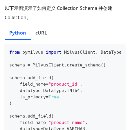
以下示例演示了如何定义 Collection Schema 并创建
Collection。
Python
cURL
from
 pymilvus 
import
 MilvusClient
,
 DataType
schema 
=
 MilvusClient
.
create_schema
(
)
schema
.
add_field
(
    field_name
=
"product_id"
,
    datatype
=
DataType
.
INT64
,
    is_primary
=
True
)
schema
.
add_field
(
    field_name
=
"product_name"
,
    datatype
=
DataType
.
VARCHAR
,