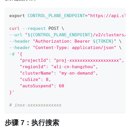
export
CONTROL_PLANE_ENDPOINT
=
"https://api.clo
curl
--request
 POST 
\
--url
"
${CONTROL_PLANE_ENDPOINT}
/v2/clusters/c
--header
"Authorization: Bearer 
${TOKEN}
"
\
--header
"Content-Type: application/json"
\
-d
'{
    "projectId": "proj-xxxxxxxxxxxxxxxxxxx",
    "regionId": "ali-cn-hangzhou",
    "clusterName": "my-on-demand",
    "cuSize": 8,
    "autoSuspend": 60
}'
# inxx-xxxxxxxxxxxxx
步骤 7：执行搜索