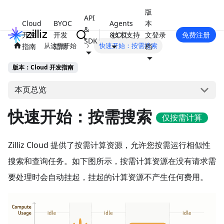
版
API
Cloud
BYOC
Agents
本
&
开发
开发
& CLI
技术支持
文
登录
免费注册
SDK
从这里开始
快速开始：按需搜索
指南
指南
档
版本：Cloud 开发指南
本页总览
快速开始：按需搜索
仅按需计算
Zilliz Cloud 提供了按需计算资源，允许您按需运行相似性
搜索和查询任务。如下图所示，按需计算资源在没有请求需
要处理时会自动挂起，挂起的计算资源不产生任何费用。