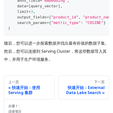
    anns_field
=
"embedding"
,
    data
=
[
query_vector
]
,
    limit
=
3
,
    output_fields
=
[
"product_id"
,
"product_name
    search_params
=
{
"metric_type"
:
"COSINE"
}
)
随后，您可以进一步探索数据并找出最有价值的数据子集。
然后，您可以连接到 Serving Cluster，将这些数据导入其
中，并用于生产环境服务。
上一页
下一页
快速开始：使用
快速开始：External
Serving 集群
Data Lake Search
步骤 1：
连接项目