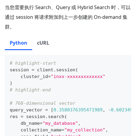
当您需要执行 Search、Query 或 Hybrid Search 时，可以
通过 session 将请求附加到上一步创建的 On-demand 集
群。
Python
cURL
# highlight-start
session 
=
 client
.
session
(
    cluster_id
=
"inxx-xxxxxxxxxxxxx"
)
# highlight-end
# 768-dimensional vector
query_vector 
=
[
0.3580376395471989
,
-
0.6023495
res 
=
 session
.
search
(
    db_name
=
"my_database"
,
    collection_name
=
"my_collection"
,