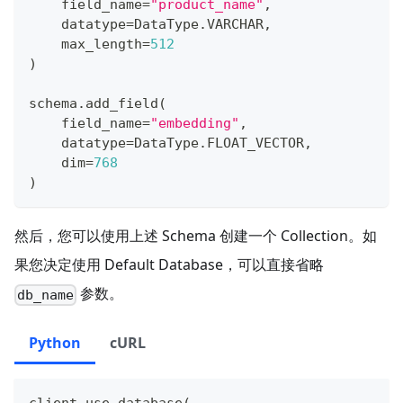
    field_name
=
"product_name"
,
    datatype
=
DataType
.
VARCHAR
,
    max_length
=
512
)
schema
.
add_field
(
    field_name
=
"embedding"
,
    datatype
=
DataType
.
FLOAT_VECTOR
,
    dim
=
768
)
然后，您可以使用上述 Schema 创建一个 Collection。如
果您决定使用 Default Database，可以直接省略
参数。
db_name
Python
cURL
client
.
use_database
(