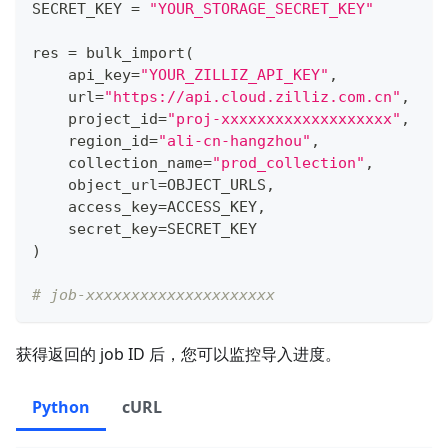
SECRET_KEY 
=
"YOUR_STORAGE_SECRET_KEY"
res 
=
 bulk_import
(
    api_key
=
"YOUR_ZILLIZ_API_KEY"
,
    url
=
"https://api.cloud.zilliz.com.cn"
,
    project_id
=
"proj-xxxxxxxxxxxxxxxxxxx"
,
    region_id
=
"ali-cn-hangzhou"
,
    collection_name
=
"prod_collection"
,
    object_url
=
OBJECT_URLS
,
    access_key
=
ACCESS_KEY
,
    secret_key
=
SECRET_KEY
)
# job-xxxxxxxxxxxxxxxxxxxxx
获得返回的 job ID 后，您可以监控导入进度。
Python
cURL