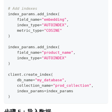
# Add indexes
index_params
.
add_index
(
    field_name
=
"embedding"
,
    index_type
=
"AUTOINDEX"
,
    metric_type
=
"COSINE"
)
index_params
.
add_index
(
    field_name
=
"product_name"
,
    index_type
=
"AUTOINDEX"
)
client
.
create_index
(
    db_name
=
"my_database"
,
    collection_name
=
"prod_collection"
,
    index_params
=
index_params
)
步骤 5：导入数据