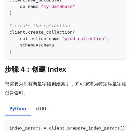
    db_name
=
"my_database"
)
# create the collection
client
.
create_collection
(
    collection_name
=
"prod_collection"
,
    schema
=
schema
)
步骤 4：创建 Index
您需要为所有向量字段创建索引，并可按需为特定标量字段
创建索引。
Python
cURL
index_params 
=
 client
.
prepare_index_params
(
)