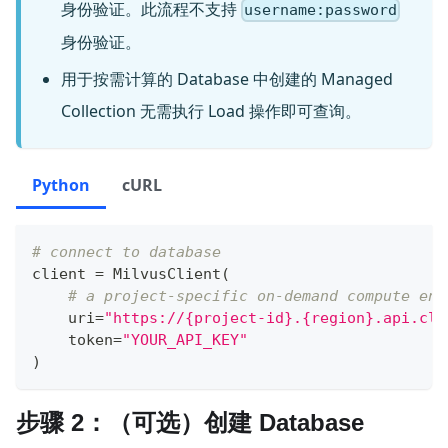
身份验证。此流程不支持
username:password
身份验证。
用于按需计算的 Database 中创建的 Managed
Collection 无需执行 Load 操作即可查询。
Python
cURL
# connect to database
client 
=
 MilvusClient
(
# a project-specific on-demand compute end
    uri
=
"https://{project-id}.{region}.api.clo
    token
=
"YOUR_API_KEY"
)
步骤 2：（可选）创建 Database