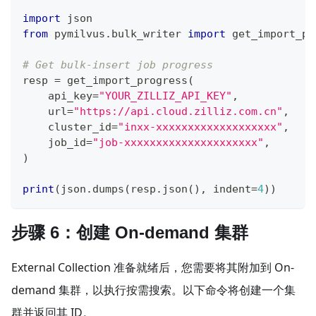
import
 json
from
 pymilvus
.
bulk_writer 
import
 get_import_pr
# Get bulk-insert job progress
resp 
=
 get_import_progress
(
    api_key
=
"YOUR_ZILLIZ_API_KEY"
,
    url
=
"https://api.cloud.zilliz.com.cn"
,
    cluster_id
=
"inxx-xxxxxxxxxxxxxxxxxxx"
,
    job_id
=
"job-xxxxxxxxxxxxxxxxxxxxx"
,
)
print
(
json
.
dumps
(
resp
.
json
(
)
,
 indent
=
4
)
)
步骤 6：创建 On-demand 集群
External Collection 准备就绪后，您需要将其附加到 On-
demand 集群，以执行按需搜索。以下命令将创建一个集
群并返回其 ID。