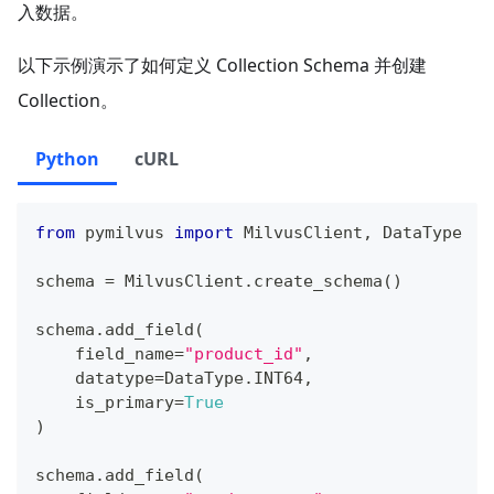
入数据。
以下示例演示了如何定义 Collection Schema 并创建
Collection。
Python
cURL
from
 pymilvus 
import
 MilvusClient
,
 DataType
schema 
=
 MilvusClient
.
create_schema
(
)
schema
.
add_field
(
    field_name
=
"product_id"
,
    datatype
=
DataType
.
INT64
,
    is_primary
=
True
)
schema
.
add_field
(