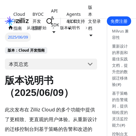
版
API
Cloud
BYOC
Agents
本
&
开发
开发
& CLI
技术支持
文
登录
免费注册
SDK
从这里开始
版本说明书
指南
指南
档
Milvus 兼
2025/06/09
容性
重新设计
版本：Cloud 开发指南
的界面和
最佳实践
本页总览
文档，提
升您的数
版本说明书
据迁移体
验{#}
（2025/06/09）
基于策略
的告警规
则，提供
此次发布在 Zilliz Cloud 的多个功能中提供
细粒度的
灵活监控
了更精致、更直观的用户体验。从重新设计
能力{#}
的迁移控制台到基于策略的告警和改进的
控制台支