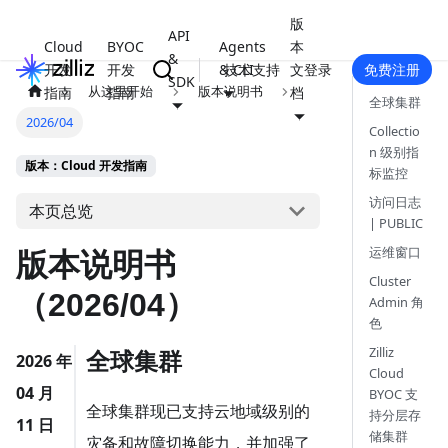
版
API
Cloud
BYOC
Agents
本
&
开发
开发
& CLI
技术支持
文
登录
免费注册
SDK
从这里开始
版本说明书
指南
指南
档
全球集群
2026/04
Collectio
n 级别指
版本：Cloud 开发指南
标监控
访问日志
本页总览
| PUBLIC
运维窗口
版本说明书
Cluster
（2026/04）
Admin 角
色
Zilliz
全球集群
2026 年
Cloud
04 月
BYOC 支
全球集群现已支持云地域级别的
持分层存
11 日
储集群
灾备和故障切换能力，并加强了