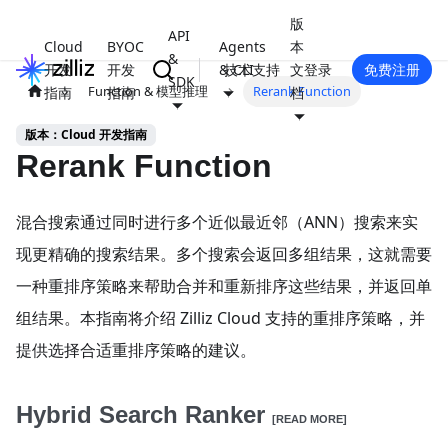
版
API
Cloud
BYOC
Agents
本
&
开发
开发
& CLI
技术支持
文
登录
免费注册
SDK
Function & 模型推理
Rerank Function
指南
指南
档
版本：Cloud 开发指南
Rerank Function
混合搜索通过同时进行多个近似最近邻（ANN）搜索来实
现更精确的搜索结果。多个搜索会返回多组结果，这就需要
一种重排序策略来帮助合并和重新排序这些结果，并返回单
组结果。本指南将介绍 Zilliz Cloud 支持的重排序策略，并
提供选择合适重排序策略的建议。
Hybrid Search Ranker
[READ MORE]