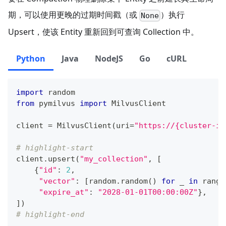
期，可以使用更晚的过期时间戳（或
）执行
None
Upsert，使该 Entity 重新回到可查询 Collection 中。
Python
Java
NodeJS
Go
cURL
import
 random
from
 pymilvus 
import
 MilvusClient
client 
=
 MilvusClient
(
uri
=
"https://{cluster-id
# highlight-start
client
.
upsert
(
"my_collection"
,
[
{
"id"
:
2
,
"vector"
:
[
random
.
random
(
)
for
 _ 
in
range
"expire_at"
:
"2028-01-01T00:00:00Z"
}
,
]
)
# highlight-end