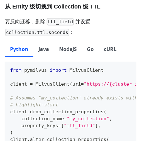
]
)
从 Entity 级切换到 Collection 级 TTL
# highlight-end
要反向迁移，删除
并设置
ttl_field
：
collection.ttl.seconds
Python
Java
NodeJS
Go
cURL
from
 pymilvus 
import
 MilvusClient
client 
=
 MilvusClient
(
uri
=
"https://{cluster-id
# Assumes "my_collection" already exists with 
# highlight-start
client
.
drop_collection_properties
(
    collection_name
=
"my_collection"
,
    property_keys
=
[
"ttl_field"
]
,
)
client
.
alter_collection_properties
(