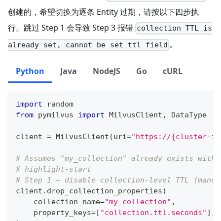
创建的，希望切换为逐条 Entity 过期，请按以下四步执
行。跳过 Step 1 会导致 Step 3 报错
collection TTL is
。
already set, cannot be set ttl field
Python
Java
NodeJS
Go
cURL
import
 random
from
 pymilvus 
import
 MilvusClient
,
 DataType
client 
=
 MilvusClient
(
uri
=
"https://{cluster-id
# Assumes "my_collection" already exists with 
# highlight-start
# Step 1 — disable collection-level TTL (manda
client
.
drop_collection_properties
(
    collection_name
=
"my_collection"
,
    property_keys
=
[
"collection.ttl.seconds"
]
,