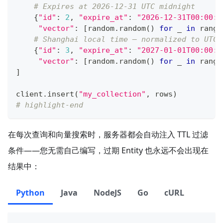
# Expires at 2026-12-31 UTC midnight
{
"id"
:
2
,
"expire_at"
:
"2026-12-31T00:00:0
"vector"
:
[
random
.
random
(
)
for
 _ 
in
range
# Shanghai local time — normalized to UTC 
{
"id"
:
3
,
"expire_at"
:
"2027-01-01T00:00:0
"vector"
:
[
random
.
random
(
)
for
 _ 
in
range
]
client
.
insert
(
"my_collection"
,
 rows
)
# highlight-end
在每次查询和向量搜索时，服务器都会自动注入 TTL 过滤
条件——您无需自己编写，过期 Entity 也永远不会出现在
结果中：
Python
Java
NodeJS
Go
cURL