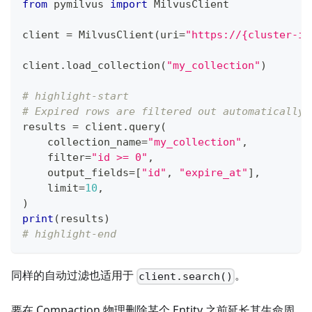
from
 pymilvus 
import
 MilvusClient
client 
=
 MilvusClient
(
uri
=
"https://{cluster-id
client
.
load_collection
(
"my_collection"
)
# highlight-start
# Expired rows are filtered out automatically
results 
=
 client
.
query
(
    collection_name
=
"my_collection"
,
filter
=
"id >= 0"
,
    output_fields
=
[
"id"
,
"expire_at"
]
,
    limit
=
10
,
)
print
(
results
)
# highlight-end
同样的自动过滤也适用于
。
client.search()
要在 Compaction 物理删除某个 Entity 之前延长其生命周