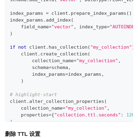
index_params 
=
 client
.
prepare_index_params
(
)
index_params
.
add_index
(
    field_name
=
"vector"
,
 index_type
=
"AUTOINDEX
)
if
not
 client
.
has_collection
(
"my_collection"
)
:
    client
.
create_collection
(
        collection_name
=
"my_collection"
,
        schema
=
schema
,
        index_params
=
index_params
,
)
# highlight-start
client
.
alter_collection_properties
(
    collection_name
=
"my_collection"
,
    properties
=
{
"collection.ttl.seconds"
:
1209
)
# highlight-end
删除 TTL 设置