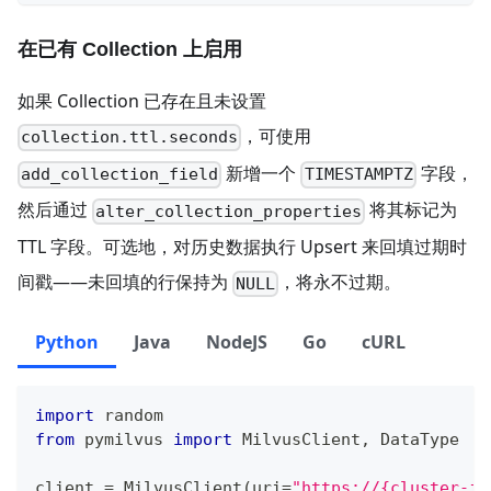
在已有 Collection 上启用
如果 Collection 已存在且未设置
，可使用
collection.ttl.seconds
新增一个
字段，
add_collection_field
TIMESTAMPTZ
然后通过
将其标记为
alter_collection_properties
TTL 字段。可选地，对历史数据执行 Upsert 来回填过期时
间戳——未回填的行保持为
，将永不过期。
NULL
Python
Java
NodeJS
Go
cURL
import
 random
from
 pymilvus 
import
 MilvusClient
,
 DataType
client 
=
 MilvusClient
(
uri
=
"https://{cluster-id