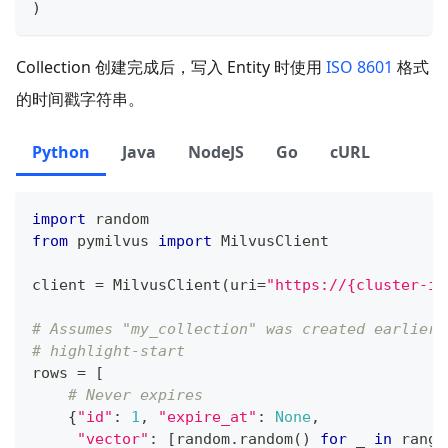
)
Collection 创建完成后，写入 Entity 时使用
ISO 8601
格式
的时间戳字符串。
Python
Java
NodeJS
Go
cURL
import
 random
from
 pymilvus 
import
 MilvusClient
client 
=
 MilvusClient
(
uri
=
"https://{cluster-id
# Assumes "my_collection" was created earlier 
# highlight-start
rows 
=
[
# Never expires
{
"id"
:
1
,
"expire_at"
:
None
,
"vector"
:
[
random
.
random
(
)
for
 _ 
in
range