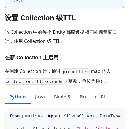
设置 Collection 级TTL
当 Collection 中的每个 Entity 都应遵循相同的保留窗口
时，使用 Collection 级 TTL。
在新 Collection 上启用
在创建 Collection 时，通过
map 传入
properties
（整数，单位为秒）。
collection.ttl.seconds
Python
Java
NodeJS
Go
cURL
from
 pymilvus 
import
 MilvusClient
,
 DataType
client 
=
 MilvusClient
(
uri
=
"https://{cluster-id