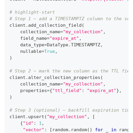
# highlight-start
# Step 1 — add a TIMESTAMPTZ column to the sch
client
.
add_collection_field
(
    collection_name
=
"my_collection"
,
    field_name
=
"expire_at"
,
    data_type
=
DataType
.
TIMESTAMPTZ
,
    nullable
=
True
,
)
# Step 2 — mark the new column as the TTL fiel
client
.
alter_collection_properties
(
    collection_name
=
"my_collection"
,
    properties
=
{
"ttl_field"
:
"expire_at"
}
,
)
# Step 3 (optional) — backfill expiration time
client
.
upsert
(
"my_collection"
,
[
{
"id"
:
1
,
"vector"
:
[
random
.
random
(
)
for
 _ 
in
range