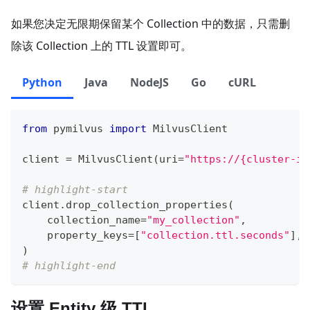
如果您决定无限期保留某个 Collection 中的数据，只需删
除该 Collection 上的 TTL 设置即可。
Python
Java
NodeJS
Go
cURL
from
 pymilvus 
import
 MilvusClient
client 
=
 MilvusClient
(
uri
=
"https://{cluster-id
# highlight-start
client
.
drop_collection_properties
(
    collection_name
=
"my_collection"
,
    property_keys
=
[
"collection.ttl.seconds"
]
,
)
# highlight-end
设置 Entity 级 TTL