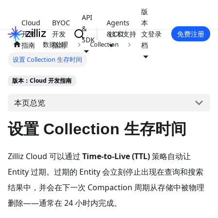
版
API
Cloud
BYOC
Agents
本
&
开发
开发
& CLI
技术支持
文
登录
免费注册
SDK
数据处理
Collection
指南
指南
档
设置 Collection 生存时间
版本：Cloud 开发指南
本页总览
设置 Collection 生存时间
Zilliz Cloud 可以通过
Time-to-Live (TTL)
策略自动让
Entity 过期。过期的 Entity 会立刻停止出现在查询和搜索
结果中，并会在下一次 Compaction 周期从存储中被物理
删除——通常在 24 小时内完成。