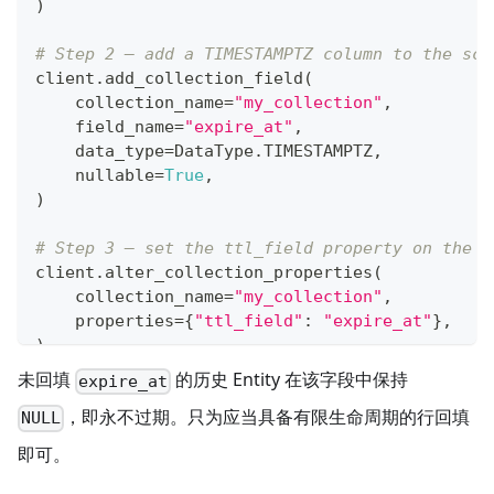
)
# Step 2 — add a TIMESTAMPTZ column to the sch
client
.
add_collection_field
(
    collection_name
=
"my_collection"
,
    field_name
=
"expire_at"
,
    data_type
=
DataType
.
TIMESTAMPTZ
,
    nullable
=
True
,
)
# Step 3 — set the ttl_field property on the c
client
.
alter_collection_properties
(
    collection_name
=
"my_collection"
,
    properties
=
{
"ttl_field"
:
"expire_at"
}
,
)
未回填
的历史 Entity 在该字段中保持
expire_at
# Step 4 (optional) — backfill expiration time
，即永不过期。只为应当具备有限生命周期的行回填
client
.
upsert
(
"my_collection"
,
[
NULL
{
"id"
:
1
,
即可。
"vector"
:
[
random
.
random
(
)
for
 _ 
in
range
"expire_at"
:
"2026-12-31T00:00:00Z"
}
,