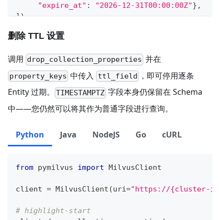
"expire_at"
:
"2026-12-31T00:00:00Z"
}
,
]
)
# highlight-end
删除 TTL 设置
调用
并在
drop_collection_properties
中传入
，即可停用逐条
property_keys
ttl_field
Entity 过期。
字段本身仍保留在 Schema
TIMESTAMPTZ
中——您仍然可以将其作为普通字段进行查询。
Python
Java
NodeJS
Go
cURL
from
 pymilvus 
import
 MilvusClient
client 
=
 MilvusClient
(
uri
=
"https://{cluster-id
# highlight-start