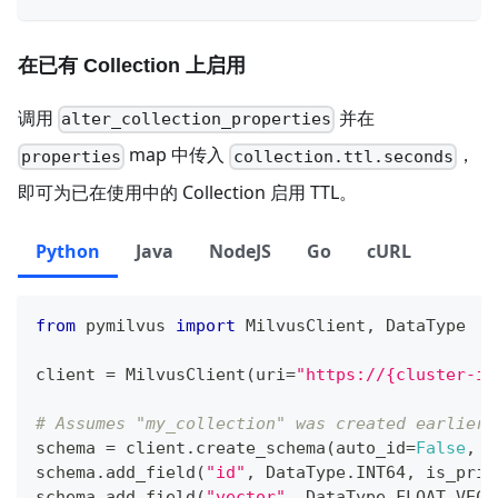
在已有 Collection 上启用
调用
并在
alter_collection_properties
map 中传入
，
properties
collection.ttl.seconds
即可为已在使用中的 Collection 启用 TTL。
Python
Java
NodeJS
Go
cURL
from
 pymilvus 
import
 MilvusClient
,
 DataType
client 
=
 MilvusClient
(
uri
=
"https://{cluster-id
# Assumes "my_collection" was created earlier 
schema 
=
 client
.
create_schema
(
auto_id
=
False
,
 e
schema
.
add_field
(
"id"
,
 DataType
.
INT64
,
 is_prim
schema
.
add_field
(
"vector"
,
 DataType
.
FLOAT_VECT