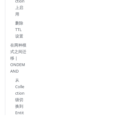
ction
上启
用
删除
TTL
设置
在两种模
式之间迁
移 |
ONDEM
AND
从
Colle
ction
级切
换到
Entit
y 级
TTL
从