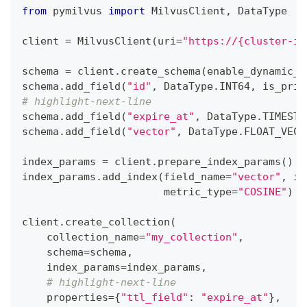
from
 pymilvus 
import
 MilvusClient
,
 DataType
client 
=
 MilvusClient
(
uri
=
"https://{cluster-id
schema 
=
 client
.
create_schema
(
enable_dynamic_f
schema
.
add_field
(
"id"
,
 DataType
.
INT64
,
 is_prim
# highlight-next-line
schema
.
add_field
(
"expire_at"
,
 DataType
.
TIMESTA
schema
.
add_field
(
"vector"
,
 DataType
.
FLOAT_VECT
index_params 
=
 client
.
prepare_index_params
(
)
index_params
.
add_index
(
field_name
=
"vector"
,
 in
                       metric_type
=
"COSINE"
)
client
.
create_collection
(
    collection_name
=
"my_collection"
,
    schema
=
schema
,
    index_params
=
index_params
,
# highlight-next-line
    properties
=
{
"ttl_field"
:
"expire_at"
}
,