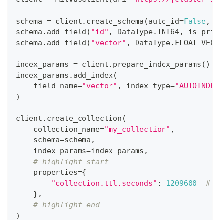
schema 
=
 client
.
create_schema
(
auto_id
=
False
,
 e
schema
.
add_field
(
"id"
,
 DataType
.
INT64
,
 is_prim
schema
.
add_field
(
"vector"
,
 DataType
.
FLOAT_VECT
index_params 
=
 client
.
prepare_index_params
(
)
index_params
.
add_index
(
    field_name
=
"vector"
,
 index_type
=
"AUTOINDEX
)
client
.
create_collection
(
    collection_name
=
"my_collection"
,
    schema
=
schema
,
    index_params
=
index_params
,
# highlight-start
    properties
=
{
"collection.ttl.seconds"
:
1209600
# 1
}
,
# highlight-end
)