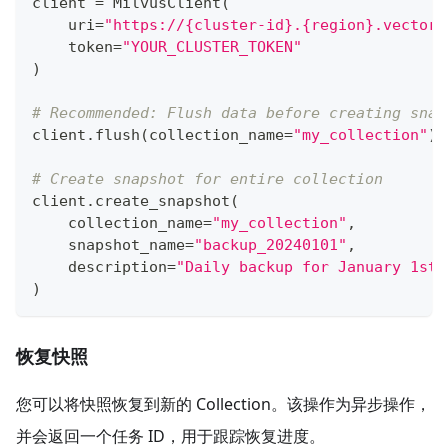
client 
=
 MilvusClient
(
    uri
=
"https://{cluster-id}.{region}.vectord
    token
=
"YOUR_CLUSTER_TOKEN"
)
# Recommended: Flush data before creating snap
client
.
flush
(
collection_name
=
"my_collection"
)
# Create snapshot for entire collection
client
.
create_snapshot
(
    collection_name
=
"my_collection"
,
    snapshot_name
=
"backup_20240101"
,
    description
=
"Daily backup for January 1st,
)
恢复快照
您可以将快照恢复到新的 Collection。该操作为异步操作，
并会返回一个任务 ID，用于跟踪恢复进度。