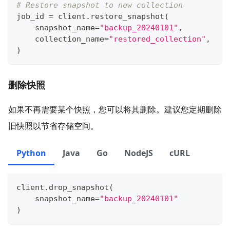
# Restore snapshot to new collection
job_id 
=
 client
.
restore_snapshot
(
    snapshot_name
=
"backup_20240101"
,
    collection_name
=
"restored_collection"
,
)
删除快照
如果不再需要某个快照，您可以将其删除。建议您定期删除
旧快照以节省存储空间。
Python
Java
Go
NodeJS
cURL
client
.
drop_snapshot
(
    snapshot_name
=
"backup_20240101"
)