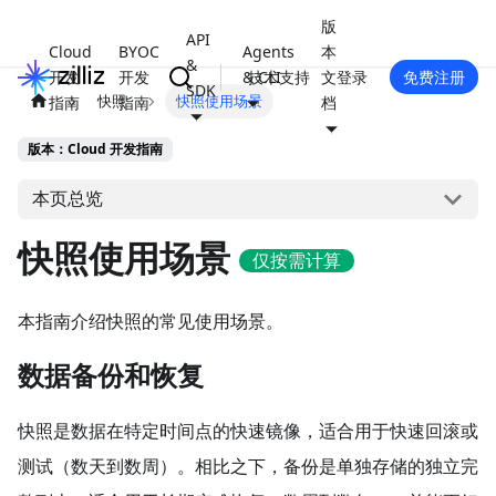
版
API
Cloud
BYOC
Agents
本
&
开发
开发
& CLI
技术支持
文
登录
免费注册
SDK
快照
快照使用场景
指南
指南
档
版本：Cloud 开发指南
本页总览
快照使用场景
仅按需计算
本指南介绍快照的常见使用场景。
数据备份和恢复
快照是数据在特定时间点的快速镜像，适合用于快速回滚或
测试（数天到数周）。相比之下，备份是单独存储的独立完