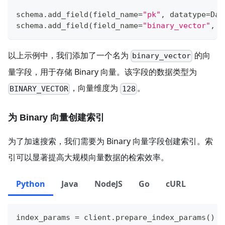
schema
.
add_field
(
field_name
=
"pk"
,
 datatype
=
Dat
schema
.
add_field
(
field_name
=
"binary_vector"
,
 d
以上示例中，我们添加了一个名为
的向
binary_vector
量字段，用于存储 Binary 向量。该字段的数据类型为
，向量维度为
。
BINARY_VECTOR
128
为 Binary 向量创建索引
为了加速搜索，我们需要为 Binary 向量字段创建索引。索
引可以显著提高大规模向量数据的检索效率。
Python
Java
NodeJS
Go
cURL
index_params 
=
 client
.
prepare_index_params
(
)