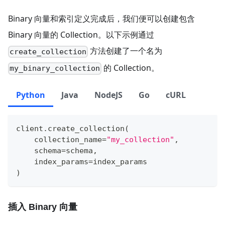
Binary 向量和索引定义完成后，我们便可以创建包含
Binary 向量的 Collection。以下示例通过
方法创建了一个名为
create_collection
的 Collection。
my_binary_collection
Python
Java
NodeJS
Go
cURL
client
.
create_collection
(
    collection_name
=
"my_collection"
,
    schema
=
schema
,
    index_params
=
index_params
)
插入 Binary 向量