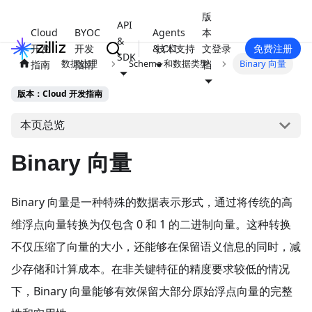
版
API
Cloud
BYOC
Agents
本
&
开发
开发
& CLI
技术支持
文
登录
免费注册
SDK
数据处理
Schema 和数据类型
Binary 向量
指南
指南
档
版本：Cloud 开发指南
本页总览
Binary 向量
Binary 向量是一种特殊的数据表示形式，通过将传统的高
维浮点向量转换为仅包含 0 和 1 的二进制向量。这种转换
不仅压缩了向量的大小，还能够在保留语义信息的同时，减
少存储和计算成本。在非关键特征的精度要求较低的情况
下，Binary 向量能够有效保留大部分原始浮点向量的完整