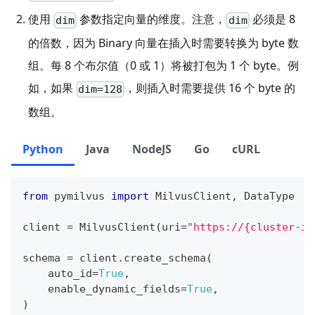
使用
参数指定向量的维度。注意，
必须是 8
dim
dim
的倍数，因为 Binary 向量在插入时需要转换为 byte 数
组。每 8 个布尔值（0 或 1）将被打包为 1 个 byte。例
如，如果
，则插入时需要提供 16 个 byte 的
dim=128
数组。
Python
Java
NodeJS
Go
cURL
from
 pymilvus 
import
 MilvusClient
,
 DataType
client 
=
 MilvusClient
(
uri
=
"https://{cluster-id
schema 
=
 client
.
create_schema
(
    auto_id
=
True
,
    enable_dynamic_fields
=
True
,
)