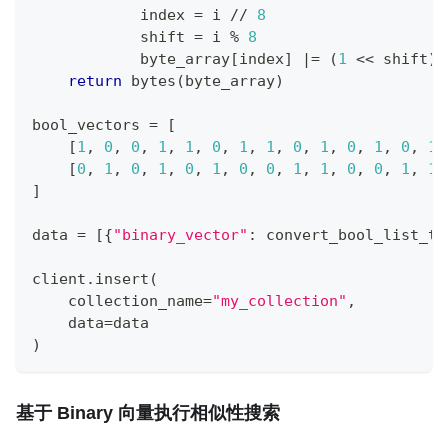
            index 
=
 i 
//
8
            shift 
=
 i 
%
8
            byte_array
[
index
]
|
=
(
1
<<
 shift
)
return
bytes
(
byte_array
)
bool_vectors 
=
[
[
1
,
0
,
0
,
1
,
1
,
0
,
1
,
1
,
0
,
1
,
0
,
1
,
0
,
1
,
[
0
,
1
,
0
,
1
,
0
,
1
,
0
,
0
,
1
,
1
,
0
,
0
,
1
,
1
,
]
data 
=
[
{
"binary_vector"
:
 convert_bool_list_to
client
.
insert
(
    collection_name
=
"my_collection"
,
    data
=
data
)
基于 Binary 向量执行相似性搜索