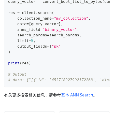
query_vector 
=
 convert_bool_list_to_bytes
(
quer
res 
=
 client
.
search
(
    collection_name
=
"my_collection"
,
    data
=
[
query_vector
]
,
    anns_field
=
"binary_vector"
,
    search_params
=
search_params
,
    limit
=
5
,
    output_fields
=
[
"pk"
]
)
print
(
res
)
# Output
# data: ["[{'id': '453718927992172268', 'dista
有关更多搜索相关信息，请参考
基本 ANN Search
。