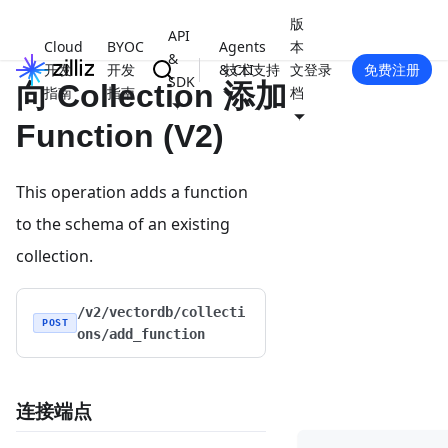
版
API
Cloud
BYOC
Agents
本
&
开发
开发
& CLI
技术支持
文
登录
免费注册
SDK
向 Collection 添加
指南
指南
档
Function (V2)
This operation adds a function
to the schema of an existing
collection.
/v2/vectordb/collecti
POST
ons/add_function
连接端点