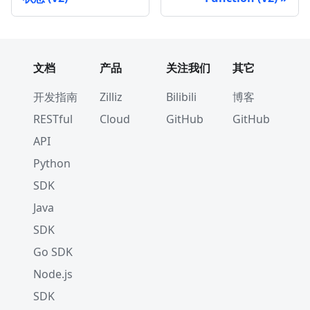
文档
产品
关注我们
其它
开发指南
Zilliz
Bilibili
博客
RESTful
Cloud
GitHub
GitHub
API
Python
SDK
Java
SDK
Go SDK
Node.js
SDK