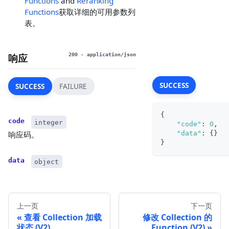
Functions
and
Reranking
Functions
获取详细的可用参数列
表。
响应
200
- application/json
SUCCESS
SUCCESS
FAILURE
{
code
integer
"code"
:
0
,
"data"
:
{
}
响应码。
}
data
object
上一页
下一页
查看 Collection 加载
修改 Collection 的
状态 (V2)
Function (V2)