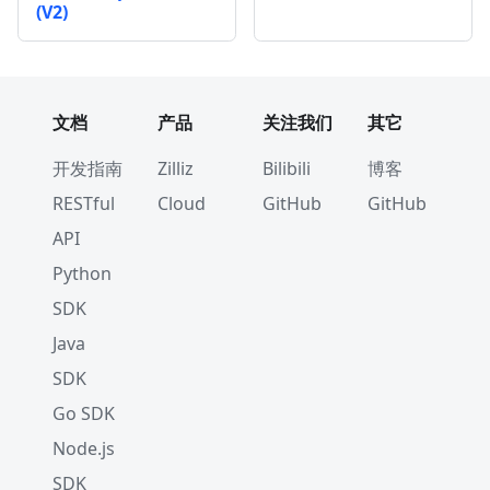
(V2)
文档
产品
关注我们
其它
开发指南
Zilliz
Bilibili
博客
RESTful
Cloud
GitHub
GitHub
API
Python
SDK
Java
SDK
Go SDK
Node.js
SDK