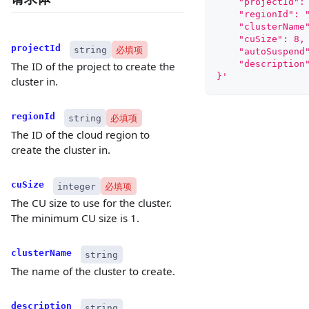
    "projectId":
    "regionId": 
    "clusterName
    "cuSize": 8,
projectId
string
必填项
    "autoSuspend
    "descript
The ID of the project to create the
}'
cluster in.
regionId
string
必填项
The ID of the cloud region to
create the cluster in.
cuSize
integer
必填项
The CU size to use for the cluster.
The minimum CU size is 1.
clusterName
string
The name of the cluster to create.
description
string