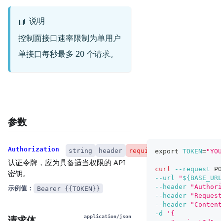
说明
📘
控制面接口速率限制为单用户
单接口每秒最多 20 个请求。
参数
Authorization
string
header
required
export
TOKEN
=
"YO
认证令牌，应为具备适当权限的 API
curl
--request
 P
密钥。
--url
"
${BASE_UR
--header
"Author
示例值：
Bearer {{TOKEN}}
--header
"Reques
--header
"Conten
-d
'{
请求体
application/json