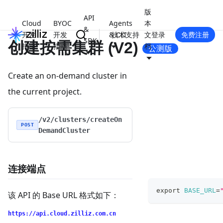
版
API
Cloud
BYOC
Agents
本
&
开发
开发
& CLI
技术支持
文
登录
免费注册
SDK
创建按需集群 (V2)
指南
指南
档
公测版
Create an on-demand cluster in
the current project.
/v2/clusters/createOn
POST
DemandCluster
连接端点
export
BASE_URL
=
该 API 的 Base URL 格式如下：
https://api.cloud.zilliz.com.cn