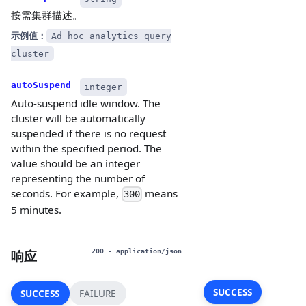
按需集群描述。
示例值：
Ad hoc analytics query
cluster
autoSuspend
integer
Auto-suspend idle window. The
cluster will be automatically
suspended if there is no request
within the specified period. The
value should be an integer
representing the number of
seconds. For example,
means
300
5 minutes.
响应
200
- application/json
SUCCESS
SUCCESS
FAILURE