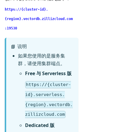
https://{cluster-id}.
{region}.vectordb.zillizcloud.com
:19530
说明
📘
如果您使用的是服务集
群，请使用集群端点。
Free 与 Serverless 版
https://{cluster-
id}.serverless.
{region}.vectordb.
zillizcloud.com
Dedicated 版