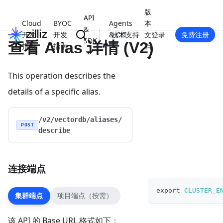
版
API
Cloud
BYOC
Agents
本
&
开发
开发
& CLI
技术支持
文
登录
免费注册
SDK
查看 Alias 详情 (V2)
指南
指南
档
This operation describes the
details of a specific alias.
/v2/vectordb/aliases/
POST
describe
连接端点
export
CLUSTER_E
集群端点
项目端点（按需）
该 API 的 Base URL 格式如下：