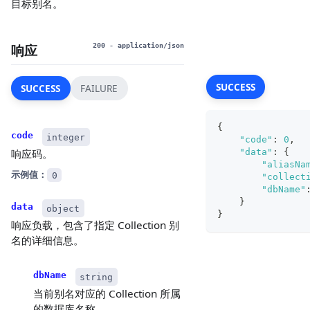
目标别名。
响应
200
- application/json
SUCCESS
SUCCESS
FAILURE
{
code
integer
"code"
:
0
,
"data"
:
{
响应码。
"aliasNa
示例值：
0
"collect
"dbName"
}
data
object
}
响应负载，包含了指定 Collection 别
名的详细信息。
dbName
string
当前别名对应的 Collection 所属
的数据库名称。