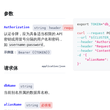
参数
export
TOKEN
=
"db
Authorization
string
header
required
curl
--request
 P
认证令牌，应为具备适当权限的 API
--url
"
${CLUSTER
密钥或用冒号分隔的用户名和密码，
--header
"Author
如
。
username:password
--header
"Reques
--header
"Conten
示例值：
Bearer {{TOKEN}}
-d
'{
    "aliasName":
}'
请求体
application/json
dbName
string
当前别名所属的数据库名称。
aliasName
string
必填项