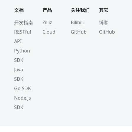
文档
产品
关注我们
其它
开发指南
Zilliz
Bilibili
博客
RESTful
Cloud
GitHub
GitHub
API
Python
SDK
Java
SDK
Go SDK
Node.js
SDK