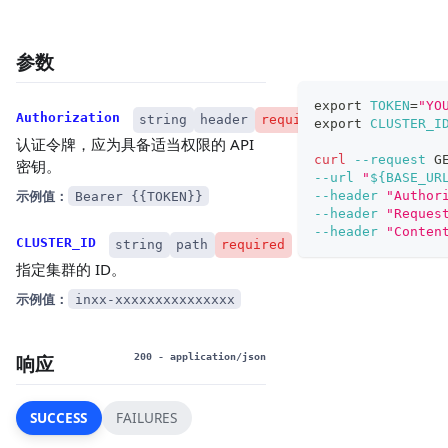
参数
export
TOKEN
=
"YO
Authorization
string
header
required
export
CLUSTER_I
认证令牌，应为具备适当权限的 API
curl
--request
 G
密钥。
--url
"
${BASE_UR
示例值：
--header
"Author
Bearer {{TOKEN}}
--header
"Reques
--header
"Conten
CLUSTER_ID
string
path
required
指定集群的 ID。
示例值：
inxx-xxxxxxxxxxxxxxx
响应
200
- application/json
SUCCESS
FAILURES