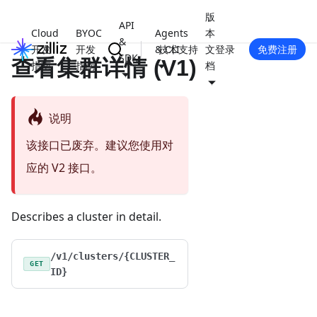
版
API
Cloud
BYOC
Agents
本
&
开发
开发
& CLI
技术支持
文
登录
免费注册
SDK
查看集群详情 (V1)
指南
指南
档
说明
该接口已废弃。建议您使用对
应的 V2 接口。
Describes a cluster in detail.
/v1/clusters/{CLUSTER_
GET
ID}