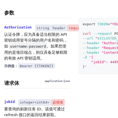
参数
export
TOKEN
=
"YO
Authorization
string
header
required
curl
--request
 P
认证令牌，应为具备适当权限的 API
--url
"
${CLUSTER
密钥或用冒号分隔的用户名和密码，
--header
"Author
如
。如果您使
username:password
--header
"Reques
用的是项目端点，则仅具备足够权限
--header
"Conten
的有效 API 密钥适用。
-d
'{
    "jobId": 449
示例值：
Bearer {{TOKEN}}
}'
请求体
application/json
jobId
integer<int64>
必填项
要查询的刷新任务 ID。该值可通过
refresh 接口的返回结果获取。