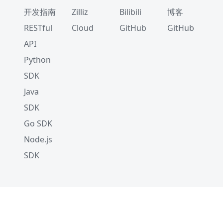
开发指南
Zilliz
Bilibili
博客
RESTful
Cloud
GitHub
GitHub
API
Python
SDK
Java
SDK
Go SDK
Node.js
SDK