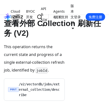
版
API
Cloud
BYOC
Agents
本
&
开发
开发
& CLI
技术支持
文
登录
免费注册
SDK
查看外部 Collection 刷新任
指南
指南
档
务 (V2)
This operation returns the
current state and progress of a
single external-collection refresh
job, identified by
.
jobId
/v2/vectordb/jobs/ext
ernal_collection/desc
POST
ribe