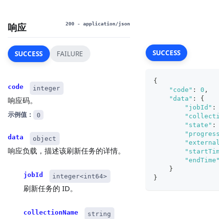
响应
200
- application/json
SUCCESS
SUCCESS
FAILURE
{
code
integer
"code"
:
0
,
"data"
:
{
响应码。
"jobId"
:
示例值：
0
"collect
"state"
:
"progres
data
object
"externa
响应负载，描述该刷新任务的详情。
"startTi
"endTime
}
jobId
integer<int64>
}
刷新任务的 ID。
collectionName
string