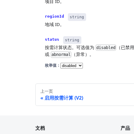
项目 ID。
regionId
string
地域 ID。
status
string
按需计算状态。可选值为
（已禁
disabled
或
（异常）。
abnormal
枚举值：
上一页
启用按需计算 (V2)
文档
产品