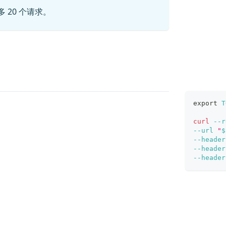
20 个请求。
export
T
curl
--r
--url
"
$
--header
--header
--header