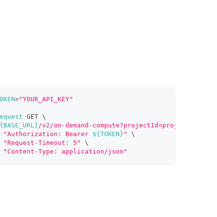
OKEN
=
"YOUR_API_KEY"
equest
 GET 
\
{BASE_URL}
/v2/on-demand-compute?projectId=proj-xxx&regio
"Authorization: Bearer 
${TOKEN}
"
\
"Request-Timeout: 5"
\
"Content-Type: application/json"