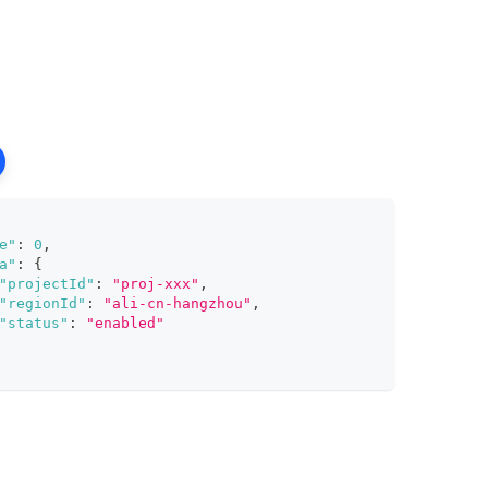
e"
:
0
,
a"
:
{
"projectId"
:
"proj-xxx"
,
"regionId"
:
"ali-cn-hangzhou"
,
"status"
:
"enabled"