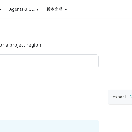
Agents & CLI
版本文档
 a project region.
export
B