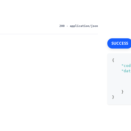
200
- application/json
SUCCESS
{
"cod
"dat
}
}