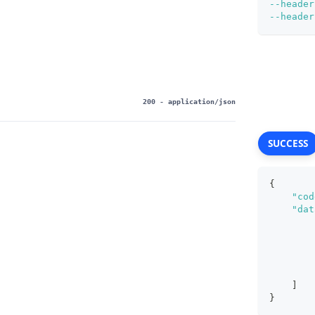
--header
--header
200
- application/json
SUCCESS
{
"cod
"dat
]
}