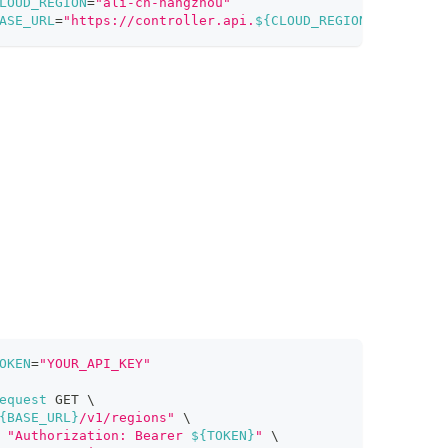
LOUD_REGION
=
"ali-cn-hangzhou"
ASE_URL
=
"https://controller.api.
${CLOUD_REGION}
.zilliz.c
OKEN
=
"YOUR_API_KEY"
equest
 GET 
\
{BASE_URL}
/v1/regions"
\
"Authorization: Bearer 
${TOKEN}
"
\