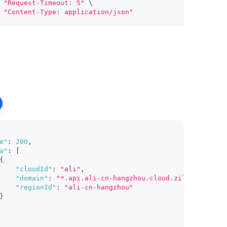
"Request-Timeout: 5"
\
"Content-Type: application/json"
e"
:
200
,
a"
:
[
{
"cloudId"
:
"ali"
,
"domain"
:
"*.api.ali-cn-hangzhou.cloud.zilliz.com.cn
"regionId"
:
"ali-cn-hangzhou"
}