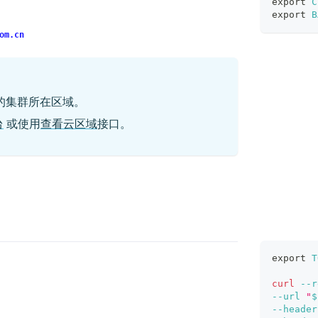
export
C
export
B
om.cn
的集群所在区域。
台
或使用
查看云区域
接口。
export
T
curl
--r
--url
"
$
--header