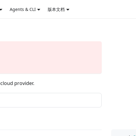
Agents & CLI
版本文档
。
c cloud provider.