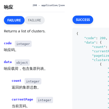
响应
200
- application/json
SUCCESS
FAILURE
FAILURE
Returns a list of clusters.
{
"code"
:
200
,
"data"
:
{
code
integer
"count"
:
响应码。
"current
"pageSiz
"cluster
data
object
{
响应载荷，包含集群列表。
count
integer
返回的集群总数。
currentPage
integer
当前页码。