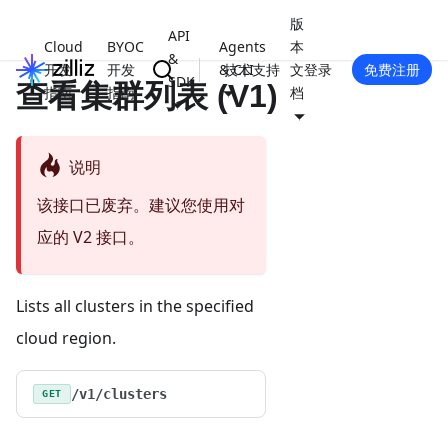
版
API
Cloud
BYOC
Agents
本
&
开发
开发
& CLI
技术支持
文
登录
免费注册
SDK
查看集群列表 (V1)
指南
指南
档
说明
该接口已废弃。建议您使用对
应的 V2 接口。
Lists all clusters in the specified
cloud region.
/v1/clusters
GET