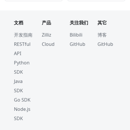
文档
产品
关注我们
其它
开发指南
Zilliz
Bilibili
博客
RESTful
Cloud
GitHub
GitHub
API
Python
SDK
Java
SDK
Go SDK
Node.js
SDK