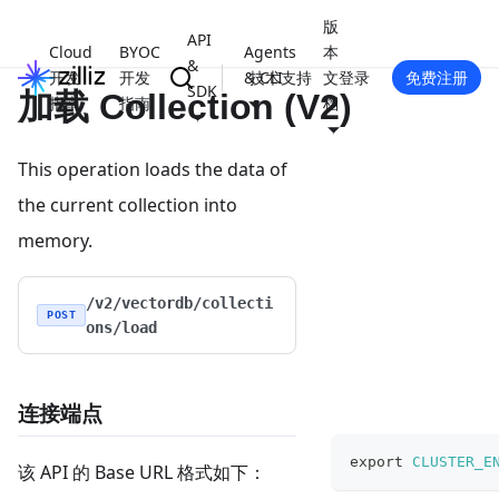
版
API
Cloud
BYOC
Agents
本
&
开发
开发
& CLI
技术支持
文
登录
免费注册
SDK
加载 Collection (V2)
指南
指南
档
This operation loads the data of
the current collection into
memory.
/v2/vectordb/collecti
POST
ons/load
连接端点
export
CLUSTER_E
该 API 的 Base URL 格式如下：