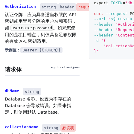
export
TOKEN
=
"db
Authorization
string
header
required
curl
--request
 P
认证令牌，应为具备适当权限的 API
--url
"
${CLUSTER
密钥或用冒号分隔的用户名和密码，
--header
"Author
如
。如果您使
username:password
--header
"Reques
用的是项目端点，则仅具备足够权限
--header
"Conten
的有效 API 密钥适用。
-d
'{
    "collectionN
示例值：
Bearer {{TOKEN}}
}'
请求体
application/json
dbName
string
Database 名称。设置为不存在的
Database 会导致错误。如果未指
定，则使用默认 Database。
collectionName
string
必填项