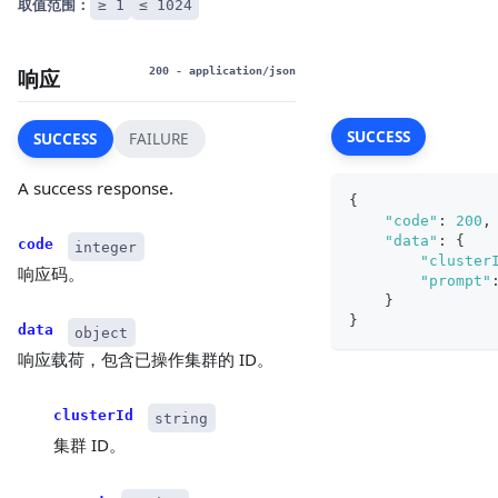
取值范围：
≥ 1
≤ 1024
响应
200
- application/json
SUCCESS
SUCCESS
FAILURE
A success response.
{
"code"
:
200
,
"data"
:
{
code
integer
"cluster
响应码。
"prompt"
}
}
data
object
响应载荷，包含已操作集群的 ID。
clusterId
string
集群 ID。