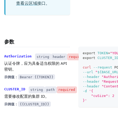
查看云区域
接口。
参数
export
TOKEN
=
"YO
Authorization
string
header
required
export
CLUSTER_I
认证令牌，应为具备适当权限的 API
curl
--request
 P
密钥。
--url
"
${BASE_UR
示例值：
--header
"Author
Bearer {{TOKEN}}
--header
"Reques
--header
"Conten
CLUSTER_ID
string
path
required
-d
'{
需要修改配置的集群 ID。
    "cuSize": 2
}'
示例值：
{{CLUSTER_ID}}