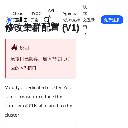
版
API
Cloud
BYOC
Agents
本
&
开发
开发
& CLI
技术支持
文
登录
免费注册
SDK
修改集群配置 (V1)
指南
指南
档
说明
该接口已废弃。建议您使用对
应的 V2 接口。
Modify a dedicated cluster. You
can increase or reduce the
number of CUs allocated to the
cluster.