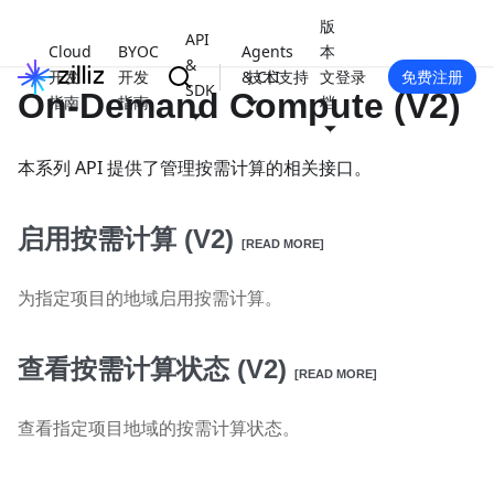
版
API
Cloud
BYOC
Agents
本
&
开发
开发
& CLI
技术支持
文
登录
免费注册
SDK
On-Demand Compute (V2)
指南
指南
档
本系列 API 提供了管理按需计算的相关接口。
启用按需计算 (V2)
[READ MORE]
为指定项目的地域启用按需计算。
查看按需计算状态 (V2)
[READ MORE]
查看指定项目地域的按需计算状态。