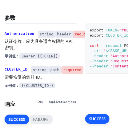
参数
export
TOKEN
=
"YO
Authorization
string
header
required
export
CLUSTER_I
认证令牌，应为具备适当权限的 API
curl
--request
 P
密钥。
--url
"
${BASE_UR
示例值：
--header
"Author
Bearer {{TOKEN}}
--header
"Reques
--header
"Conten
CLUSTER_ID
string
path
required
需要恢复的集群 ID。
示例值：
{{CLUSTER_ID}}
响应
200
- application/json
SUCCESS
SUCCESS
FAILURE