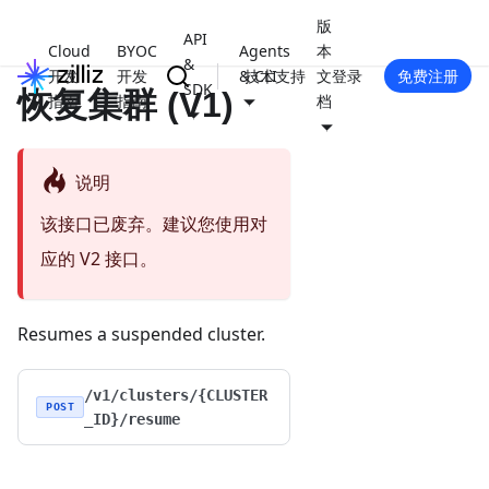
版
API
Cloud
BYOC
Agents
本
&
开发
开发
& CLI
技术支持
文
登录
免费注册
SDK
恢复集群 (V1)
指南
指南
档
说明
该接口已废弃。建议您使用对
应的 V2 接口。
Resumes a suspended cluster.
/v1/clusters/{CLUSTER
POST
_ID}/resume