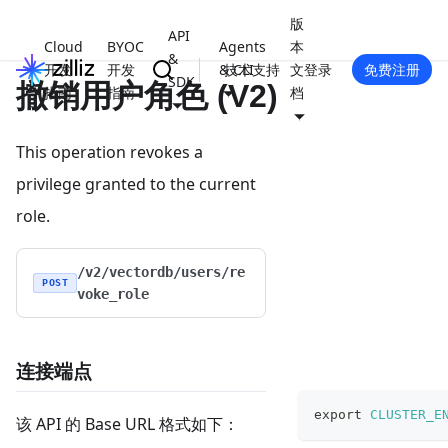
版
API
Cloud
BYOC
Agents
本
&
开发
开发
& CLI
技术支持
文
登录
免费注册
SDK
撤销用户角色 (V2)
指南
指南
档
This operation revokes a
privilege granted to the current
role.
/v2/vectordb/users/re
POST
voke_role
连接端点
export
CLUSTER_E
该 API 的 Base URL 格式如下：