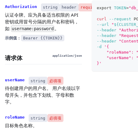
Authorization
string
header
required
export
TOKEN
=
"db
认证令牌。应为具备适当权限的 API
curl
--request
 P
密钥或用冒号分隔的用户名和密码，
--url
"
${CLUSTER
如
。
username:password
--header
"Author
--header
"Reques
示例值：
Bearer {{TOKEN}}
--header
"Conten
-d
'{
    "roleName": 
请求体
application/json
    "userName": 
}'
userName
string
必填项
待创建用户的用户名。 用户名须以字
母开头，并包含下划线、字母和数
字。
roleName
string
必填项
目标角色名称。