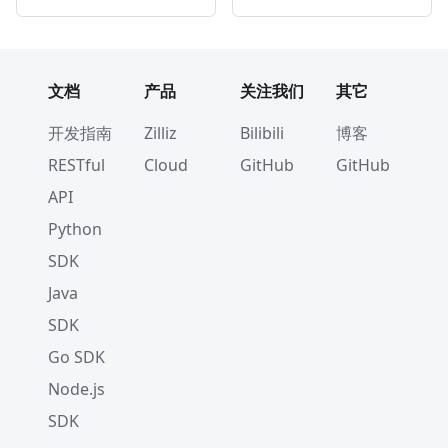
文档
产品
关注我们
其它
开发指南
Zilliz
Bilibili
博客
RESTful
Cloud
GitHub
GitHub
API
Python
SDK
Java
SDK
Go SDK
Node.js
SDK