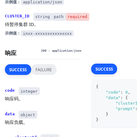
示例值：
application/json
CLUSTER_ID
string
path
required
待暂停集群 ID。
示例值：
inxx-xxxxxxxxxxxxxxx
响应
200
- application/json
SUCCESS
SUCCESS
FAILURE
{
code
integer
"code"
:
0
,
"data"
:
{
响应码。
"cluster
"prompt"
data
}
object
}
响应负载。