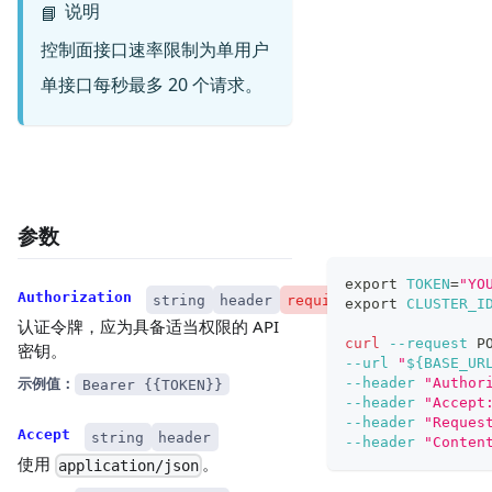
说明
📘
控制面接口速率限制为单用户
单接口每秒最多 20 个请求。
参数
export
TOKEN
=
"YO
Authorization
string
header
required
export
CLUSTER_I
认证令牌，应为具备适当权限的 API
curl
--request
 P
密钥。
--url
"
${BASE_UR
示例值：
--header
"Author
Bearer {{TOKEN}}
--header
"Accept
--header
"Reques
Accept
string
header
--header
"Conten
使用
。
application/json