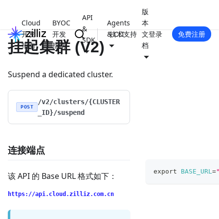
版
API
Cloud
BYOC
Agents
本
&
开发
开发
& CLI
技术支持
文
登录
免费注册
SDK
挂起集群 (V2)
指南
指南
档
Suspend a dedicated cluster.
/v2/clusters/{CLUSTER
POST
_ID}/suspend
连接端点
export
BASE_URL
=
该 API 的 Base URL 格式如下：
https://api.cloud.zilliz.com.cn